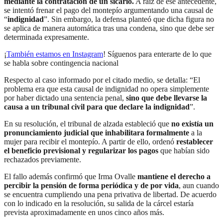
mediante la contratación de un sicario.
A raíz de ese antecedente,
se intentó frenar el pago del montepío argumentando una causal de
“
indignidad
”. Sin embargo, la defensa planteó que dicha figura no
se aplica de manera automática tras una condena, sino que debe ser
determinada expresamente.
¡
También estamos en Instagram
! Síguenos para enterarte de lo que
se habla sobre contingencia nacional
Respecto al caso informado por el citado medio, se detalla: “El
problema era que esta causal de indignidad no opera simplemente
por haber dictado una sentencia penal,
sino que debe llevarse la
causa a un tribunal civil para que declare la indignidad
”.
En su resolución, el tribunal de alzada estableció que
no existía un
pronunciamiento judicial que inhabilitara formalmente
a la
mujer para recibir el montepío. A partir de ello, ordenó
restablecer
el beneficio previsional y regularizar los pagos
que habían sido
rechazados previamente.
El fallo además confirmó que Irma Ovalle
mantiene el derecho a
percibir la pensión de forma periódica y de por vida
, aun cuando
se encuentra cumpliendo una pena privativa de libertad. De acuerdo
con lo indicado en la resolución, su salida de la cárcel estaría
prevista aproximadamente en unos cinco años más.