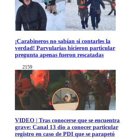
¡Carabineros no sabían si contarles la
verdad! Parvularias hicieron particular
pregunta apenas fueron rescatadas
2159
VIDEO | Tras conocerse que se encuentra
grave: Canal 13 dio a conocer particular
registro en caso de PDI que se parapetó