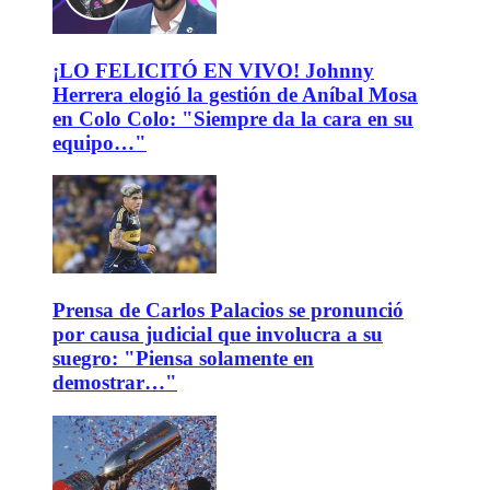
¡LO FELICITÓ EN VIVO! Johnny
Herrera elogió la gestión de Aníbal Mosa
en Colo Colo: "Siempre da la cara en su
equipo…"
Prensa de Carlos Palacios se pronunció
por causa judicial que involucra a su
suegro: "Piensa solamente en
demostrar…"