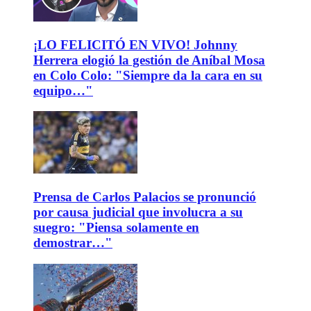
¡LO FELICITÓ EN VIVO! Johnny
Herrera elogió la gestión de Aníbal Mosa
en Colo Colo: "Siempre da la cara en su
equipo…"
Prensa de Carlos Palacios se pronunció
por causa judicial que involucra a su
suegro: "Piensa solamente en
demostrar…"