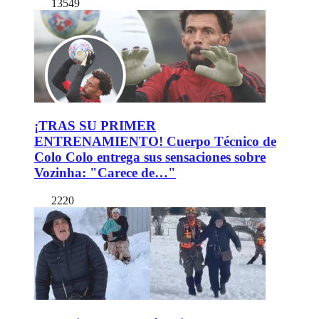
13549
¡TRAS SU PRIMER
ENTRENAMIENTO! Cuerpo Técnico de
Colo Colo entrega sus sensaciones sobre
Vozinha: "Carece de…"
2220