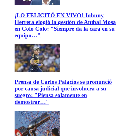
¡LO FELICITÓ EN VIVO! Johnny
Herrera elogió la gestión de Aníbal Mosa
en Colo Colo: "Siempre da la cara en su
equipo…"
Prensa de Carlos Palacios se pronunció
por causa judicial que involucra a su
suegro: "Piensa solamente en
demostrar…"