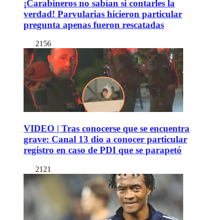
¡Carabineros no sabían si contarles la
verdad! Parvularias hicieron particular
pregunta apenas fueron rescatadas
2156
VIDEO | Tras conocerse que se encuentra
grave: Canal 13 dio a conocer particular
registro en caso de PDI que se parapetó
2121