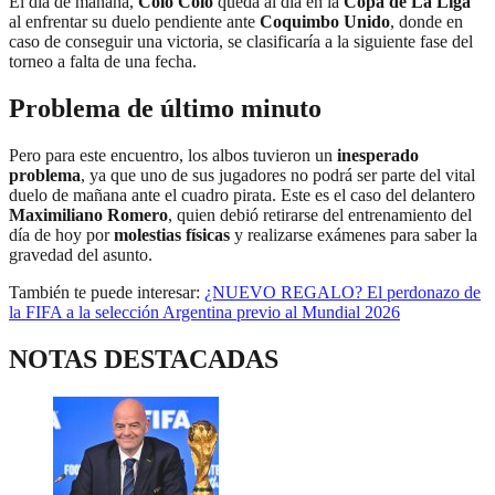
El día de mañana,
Colo Colo
queda al día en la
Copa de La Liga
al enfrentar su duelo pendiente ante
Coquimbo Unido
, donde en
caso de conseguir una victoria, se clasificaría a la siguiente fase del
torneo a falta de una fecha.
Problema de último minuto
Pero para este encuentro, los albos tuvieron un
inesperado
problema
, ya que uno de sus jugadores no podrá ser parte del vital
duelo de mañana ante el cuadro pirata. Este es el caso del delantero
Maximiliano Romero
, quien debió retirarse del entrenamiento del
día de hoy por
molestias físicas
y realizarse exámenes para saber la
gravedad del asunto.
También te puede interesar:
¿NUEVO REGALO? El perdonazo de
la FIFA a la selección Argentina previo al Mundial 2026
NOTAS DESTACADAS