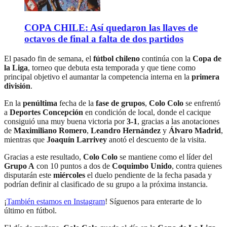
COPA CHILE: Así quedaron las llaves de
octavos de final a falta de dos partidos
El pasado fin de semana, el
fútbol chileno
continúa con la
Copa de
la Liga
, torneo que debuta esta temporada y que tiene como
principal objetivo el aumantar la competencia interna en la
primera
división
.
En la
penúltima
fecha de la
fase de grupos
,
Colo Colo
se enfrentó
a
Deportes Concepción
en condición de local, donde el cacique
consiguió una muy buena victoria por
3-1
, gracias a las anotaciones
de
Maximiliano Romero
,
Leandro Hernández
y
Álvaro Madrid
,
mientras que
Joaquín Larrivey
anotó el descuento de la visita.
Gracias a este resultado,
Colo Colo
se mantiene como el líder del
Grupo A
con 10 puntos a dos de
Coquimbo Unido
, contra quienes
disputarán este
miércoles
el duelo pendiente de la fecha pasada y
podrían definir al clasificado de su grupo a la próxima instancia.
¡
También estamos en Instagram
! Síguenos para enterarte de lo
último en fútbol.