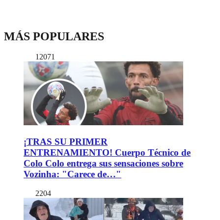
MÁS POPULARES
12071
¡TRAS SU PRIMER
ENTRENAMIENTO! Cuerpo Técnico de
Colo Colo entrega sus sensaciones sobre
Vozinha: "Carece de…"
2204