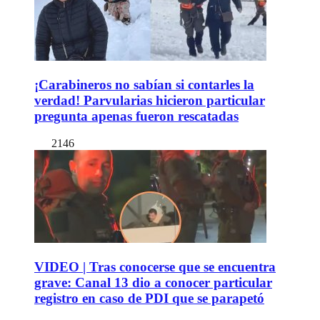
¡Carabineros no sabían si contarles la
verdad! Parvularias hicieron particular
pregunta apenas fueron rescatadas
2146
VIDEO | Tras conocerse que se encuentra
grave: Canal 13 dio a conocer particular
registro en caso de PDI que se parapetó