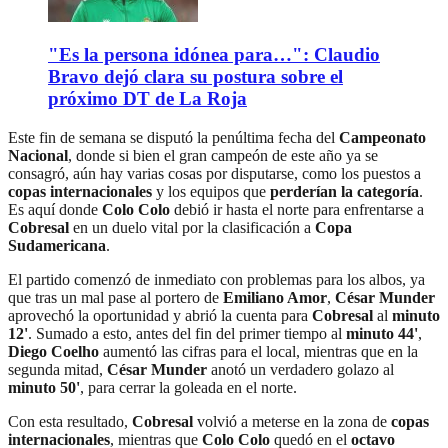
"Es la persona idónea para…": Claudio
Bravo dejó clara su postura sobre el
próximo DT de La Roja
Este fin de semana se disputó la penúltima fecha del
Campeonato
Nacional
, donde si bien el gran campeón de este año ya se
consagró, aún hay varias cosas por disputarse, como los puestos a
copas internacionales
y los equipos que
perderían la categoría
.
Es aquí donde
Colo Colo
debió ir hasta el norte para enfrentarse a
Cobresal
en un duelo vital por la clasificación a
Copa
Sudamericana
.
El partido comenzó de inmediato con problemas para los albos, ya
que tras un mal pase al portero de
Emiliano Amor
,
César Munder
aprovechó la oportunidad y abrió la cuenta para
Cobresal
al
minuto
12'
. Sumado a esto, antes del fin del primer tiempo al
minuto 44'
,
Diego Coelho
aumentó las cifras para el local, mientras que en la
segunda mitad,
César Munder
anotó un verdadero golazo al
minuto 50'
, para cerrar la goleada en el norte.
Con esta resultado,
Cobresal
volvió a meterse en la zona de
copas
internacionales
, mientras que
Colo Colo
quedó en el
octavo