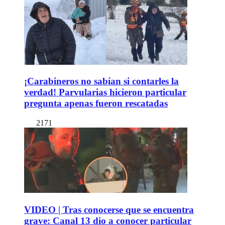
¡Carabineros no sabían si contarles la
verdad! Parvularias hicieron particular
pregunta apenas fueron rescatadas
2171
VIDEO | Tras conocerse que se encuentra
grave: Canal 13 dio a conocer particular