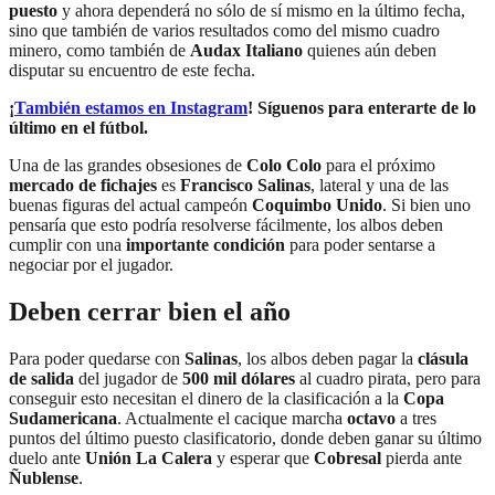
puesto
y ahora dependerá no sólo de sí mismo en la último fecha,
sino que también de varios resultados como del mismo cuadro
minero, como también de
Audax Italiano
quienes aún deben
disputar su encuentro de este fecha.
¡
También estamos en Instagram
! Síguenos para enterarte de lo
último en el fútbol.
Una de las grandes obsesiones de
Colo Colo
para el próximo
mercado de fichajes
es
Francisco Salinas
, lateral y una de las
buenas figuras del actual campeón
Coquimbo Unido
. Si bien uno
pensaría que esto podría resolverse fácilmente, los albos deben
cumplir con una
importante condición
para poder sentarse a
negociar por el jugador.
Deben cerrar bien el año
Para poder quedarse con
Salinas
, los albos deben pagar la
clásula
de salida
del jugador de
500 mil dólares
al cuadro pirata, pero para
conseguir esto necesitan el dinero de la clasificación a la
Copa
Sudamericana
. Actualmente el cacique marcha
octavo
a tres
puntos del último puesto clasificatorio, donde deben ganar su último
duelo ante
Unión La Calera
y esperar que
Cobresal
pierda ante
Ñublense
.