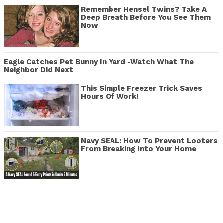
Remember Hensel Twins? Take A
Deep Breath Before You See Them
Now
Eagle Catches Pet Bunny In Yard -Watch What The
Neighbor Did Next
This Simple Freezer Trick Saves
Hours Of Work!
Navy SEAL: How To Prevent Looters
From Breaking Into Your Home