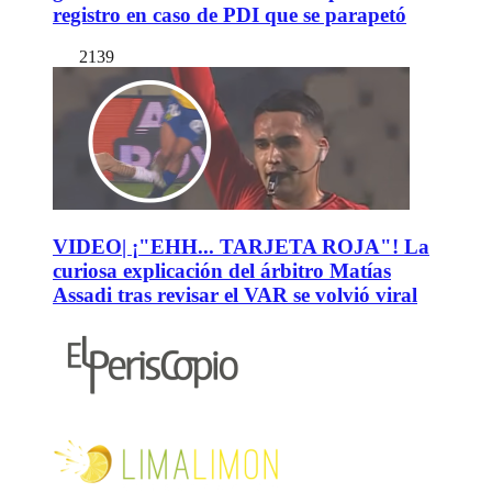
registro en caso de PDI que se parapetó
2139
VIDEO| ¡"EHH... TARJETA ROJA"! La
curiosa explicación del árbitro Matías
Assadi tras revisar el VAR se volvió viral