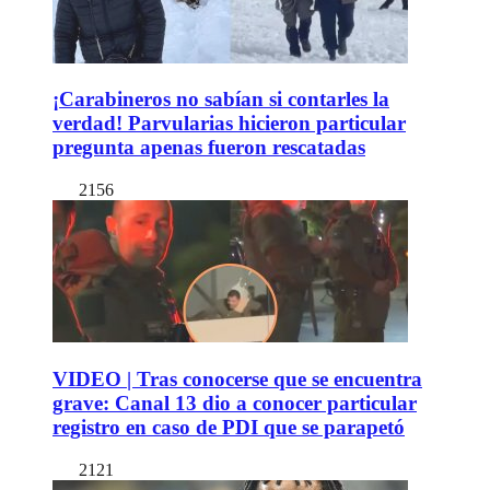
¡Carabineros no sabían si contarles la
verdad! Parvularias hicieron particular
pregunta apenas fueron rescatadas
2156
VIDEO | Tras conocerse que se encuentra
grave: Canal 13 dio a conocer particular
registro en caso de PDI que se parapetó
2121