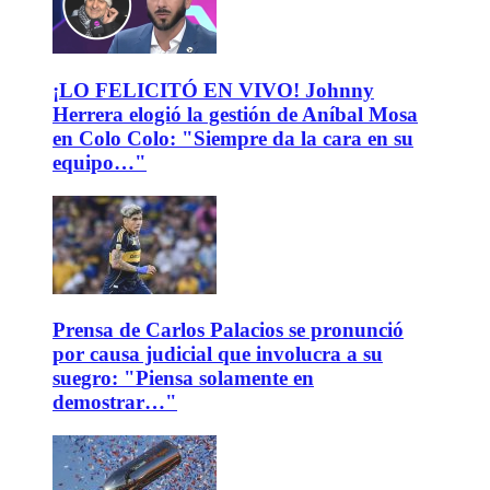
¡LO FELICITÓ EN VIVO! Johnny
Herrera elogió la gestión de Aníbal Mosa
en Colo Colo: "Siempre da la cara en su
equipo…"
Prensa de Carlos Palacios se pronunció
por causa judicial que involucra a su
suegro: "Piensa solamente en
demostrar…"