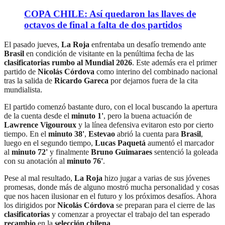
COPA CHILE: Así quedaron las llaves de
octavos de final a falta de dos partidos
El pasado jueves,
La Roja
enfrentaba un desafío tremendo ante
Brasil
en condición de visitante en la penúltima fecha de las
clasificatorias rumbo al Mundial 2026
. Este además era el primer
partido de
Nicolás Córdova
como interino del combinado nacional
tras la salida de
Ricardo Gareca
por dejarnos fuera de la cita
mundialista.
El partido comenzó bastante duro, con el local buscando la apertura
de la cuenta desde el
minuto 1'
, pero la buena actuación de
Lawrence Vigouroux
y la línea defensiva evitaron esto por cierto
tiempo. En el
minuto 38'
,
Estevao
abrió la cuenta para
Brasil
,
luego en el segundo tiempo,
Lucas Paquetá
aumentó el marcador
al
minuto 72'
y finalmente
Bruno Guimaraes
sentenció la goleada
con su anotación al
minuto 76'
.
Pese al mal resultado,
La Roja
hizo jugar a varias de sus jóvenes
promesas, donde más de alguno mostró mucha personalidad y cosas
que nos hacen ilusionar en el futuro y los próximos desafíos. Ahora
los dirigidos por
Nicolás Córdova
se preparan para el cierre de las
clasificatorias
y comenzar a proyectar el trabajo del tan esperado
recambio
en la
selección chilena
.