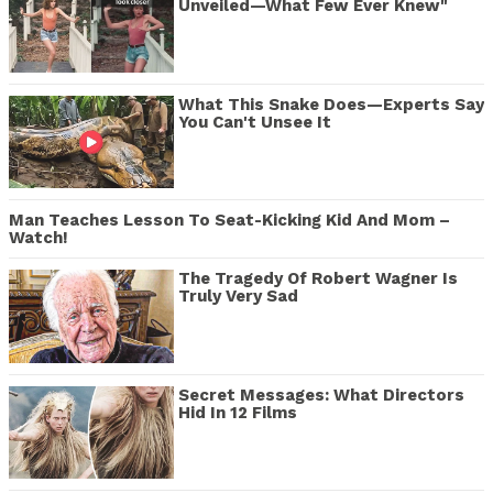
Unveiled—What Few Ever Knew"
What This Snake Does—Experts Say
You Can't Unsee It
Man Teaches Lesson To Seat-Kicking Kid And Mom –
Watch!
The Tragedy Of Robert Wagner Is
Truly Very Sad
Secret Messages: What Directors
Hid In 12 Films