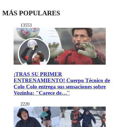
MÁS POPULARES
13553
¡TRAS SU PRIMER
ENTRENAMIENTO! Cuerpo Técnico de
Colo Colo entrega sus sensaciones sobre
Vozinha: "Carece de…"
2220