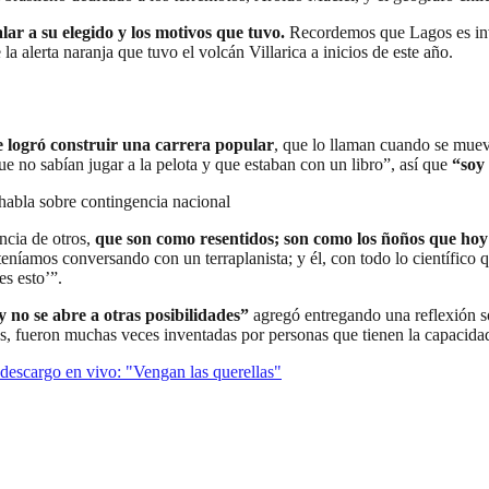
ar a su elegido y los motivos que tuvo.
Recordemos que Lagos es inv
a alerta naranja que tuvo el volcán Villarica a inicios de este año.
e logró construir una carrera popular
, que lo llaman cuando se mueve
e no sabían jugar a la pelota y que estaban con un libro”, así que
“soy
 habla sobre contingencia nacional
ncia de otros,
que son como resentidos; son como los ñoños que hoy 
eníamos conversando con un terraplanista; y él, con todo lo científico q
es esto’”.
y no se abre a otras posibilidades”
agregó entregando una reflexión so
anas, fueron muchas veces inventadas por personas que tienen la capacida
escargo en vivo: "Vengan las querellas"