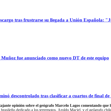
go tras frustrarse su llegada a Unión Española: "Jue
uñoz fue anunciado como nuevo DT de este equipo
scontrolado tras clasificar a cuartos de final de l
tajante opinión sobre el geógrafo Marcelo Lagos comentando que l
l brasileño dedicado a los terremotos, Aroldo Maciel, y el geógrafo chil