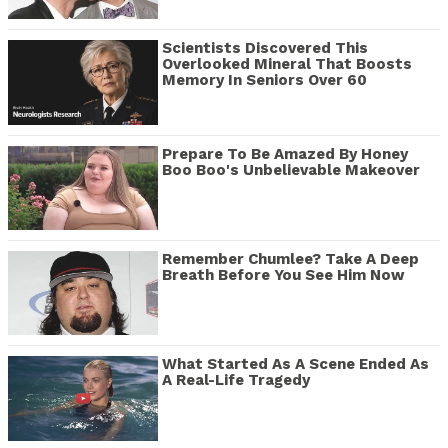
Scientists Discovered This
Overlooked Mineral That Boosts
Memory In Seniors Over 60
Prepare To Be Amazed By Honey
Boo Boo's Unbelievable Makeover
Remember Chumlee? Take A Deep
Breath Before You See Him Now
What Started As A Scene Ended As
A Real-Life Tragedy