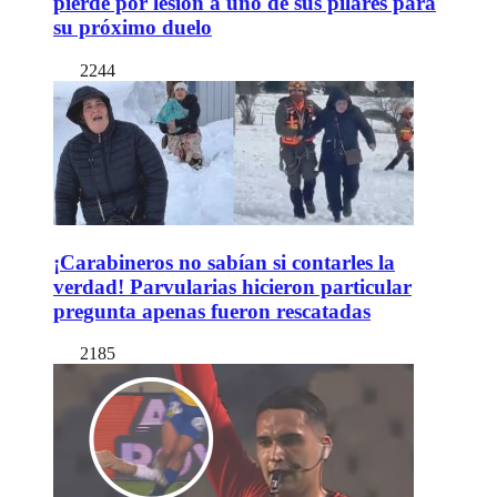
pierde por lesión a uno de sus pilares para
su próximo duelo
2244
¡Carabineros no sabían si contarles la
verdad! Parvularias hicieron particular
pregunta apenas fueron rescatadas
2185