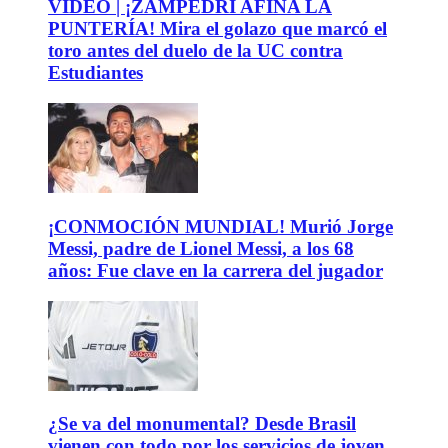
VIDEO | ¡ZAMPEDRI AFINA LA
PUNTERÍA! Mira el golazo que marcó el
toro antes del duelo de la UC contra
Estudiantes
¡CONMOCIÓN MUNDIAL! Murió Jorge
Messi, padre de Lionel Messi, a los 68
años: Fue clave en la carrera del jugador
¿Se va del monumental? Desde Brasil
vienen con todo por los servicios de joven