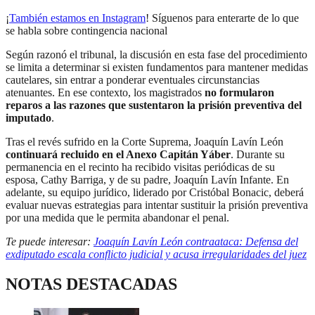
¡
También estamos en Instagram
! Síguenos para enterarte de lo que
se habla sobre contingencia nacional
Según razonó el tribunal, la discusión en esta fase del procedimiento
se limita a determinar si existen fundamentos para mantener medidas
cautelares, sin entrar a ponderar eventuales circunstancias
atenuantes. En ese contexto, los magistrados
no formularon
reparos a las razones que sustentaron la prisión preventiva del
imputado
.
Tras el revés sufrido en la Corte Suprema, Joaquín Lavín León
continuará recluido en el Anexo Capitán Yáber
. Durante su
permanencia en el recinto ha recibido visitas periódicas de su
esposa, Cathy Barriga, y de su padre, Joaquín Lavín Infante. En
adelante, su equipo jurídico, liderado por Cristóbal Bonacic, deberá
evaluar nuevas estrategias para intentar sustituir la prisión preventiva
por una medida que le permita abandonar el penal.
Te puede interesar:
Joaquín Lavín León contraataca: Defensa del
exdiputado escala conflicto judicial y acusa irregularidades del juez
NOTAS DESTACADAS