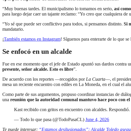
“Muy buenas tardes. El municipalismo lo tomamos en serio,
así como
para luego dejar caer un tajante reclamo: “Yo creo que cualquiera de u
“Yo sé que puede ser conflictivo para todos, si pensamos distinto.
Si 
mandatario.
¡
También estamos en Instagram
! Síguenos para enterarte de lo que se
Se enfocó en un alcalde
Fue en ese momento que el jefe de Estado apuntó sus dardos contra un
presente, señor alcalde. Esto es libre
”.
De acuerdo con los reportes —recogidos por
La Cuarta
—, el preside
mesa un reciente encuentro con ediles en La Moneda, en el cual el alu
Como parte de sus argumentos, propuso coordinar instancias de diálogo
una
reunión que la autoridad comunal mantuvo hace poco con el t
Kast recibido con gritos en encuentro con alcaldes. Respondió.
— Todo lo que pasa (@TodoPasaCL)
June 4, 2026
Te puede interesar:
“Estamos desilusionados”: Alcalde Toledo asegura