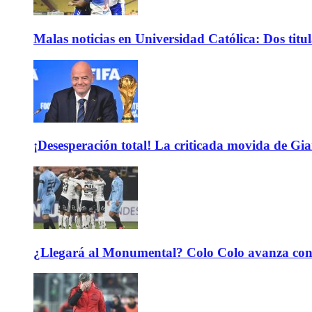
Malas noticias en Universidad Católica: Dos titu
¡Desesperación total! La criticada movida de Gi
¿Llegará al Monumental? Colo Colo avanza con 