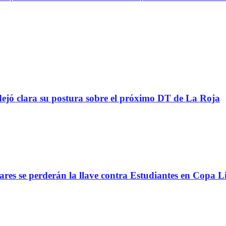
ejó clara su postura sobre el próximo DT de La Roja
lares se perderán la llave contra Estudiantes en Copa L