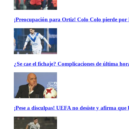
¡Preocupación para Ortiz! Colo Colo pierde por 
¿Se cae el fichaje? Complicaciones de última hor
¡Pese a disculpas! UEFA no desiste y afirma que 