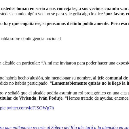
 ustedes toman en serio a sus concejales, a sus vecinos cuando van 
stedes cuando algún vecino se para y le grita algo le dice
‘por favor, r
no hay que engañarse, si pensamos distinto políticamente. Pero es
 habla sobre contingencia nacional
 alcalde en particular:
“A mí me invitaron para poder hacer una exposici
nte habría hecho alusión, sin mencionar su nombre, al
jefe comunal de
dido no habría participado. “
Lamentablemente quizás no le llegó la i
 y señaló que el alcalde podría asumir un rol protagónico en una cita a
itular de Vivienda, Iván Poduje.
“Hemos tratado de ayudar, entonces
pic.twitter.com/4eFJSOWg7h
 que millonario recorte al Sótero del Río afectará a la atención en sa