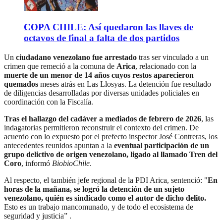
COPA CHILE: Así quedaron las llaves de
octavos de final a falta de dos partidos
Un
ciudadano venezolano fue arrestado
tras ser vinculado a un
crimen que remeció a la comuna de
Arica
, relacionado con la
muerte de un menor de 14 años cuyos restos aparecieron
quemados
meses atrás en Las Llosyas. La detención fue resultado
de diligencias desarrolladas por diversas unidades policiales en
coordinación con la Fiscalía.
Tras el hallazgo del cadáver a mediados de febrero de 2026
, las
indagatorias permitieron reconstruir el contexto del crimen. De
acuerdo con lo expuesto por el prefecto inspector José Contreras, los
antecedentes reunidos apuntan a la
eventual participación de un
grupo delictivo de origen venezolano, ligado al llamado Tren del
Coro
, informó
BiobioChile
.
Al respecto, el también jefe regional de la PDI Arica, sentenció: "
En
horas de la mañana, se logró la detención de un sujeto
venezolano, quién es sindicado como el autor de dicho delito.
Esto es un trabajo mancomunado, y de todo el ecosistema de
seguridad y justicia” .