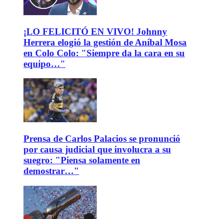
¡LO FELICITÓ EN VIVO! Johnny
Herrera elogió la gestión de Aníbal Mosa
en Colo Colo: "Siempre da la cara en su
equipo…"
Prensa de Carlos Palacios se pronunció
por causa judicial que involucra a su
suegro: "Piensa solamente en
demostrar…"