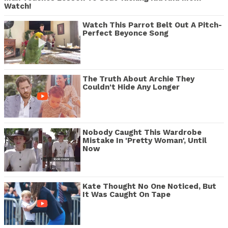
Watch!
Watch This Parrot Belt Out A Pitch-
Perfect Beyonce Song
The Truth About Archie They
Couldn't Hide Any Longer
Nobody Caught This Wardrobe
Mistake In 'Pretty Woman', Until
Now
Kate Thought No One Noticed, But
It Was Caught On Tape