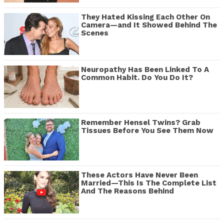
They Hated Kissing Each Other On
Camera—and It Showed Behind The
Scenes
Neuropathy Has Been Linked To A
Common Habit. Do You Do It?
Remember Hensel Twins? Grab
Tissues Before You See Them Now
These Actors Have Never Been
Married—This Is The Complete List
And The Reasons Behind