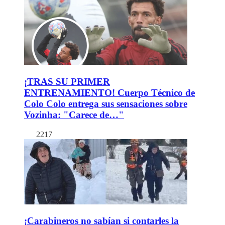
¡TRAS SU PRIMER
ENTRENAMIENTO! Cuerpo Técnico de
Colo Colo entrega sus sensaciones sobre
Vozinha: "Carece de…"
2217
¡Carabineros no sabían si contarles la