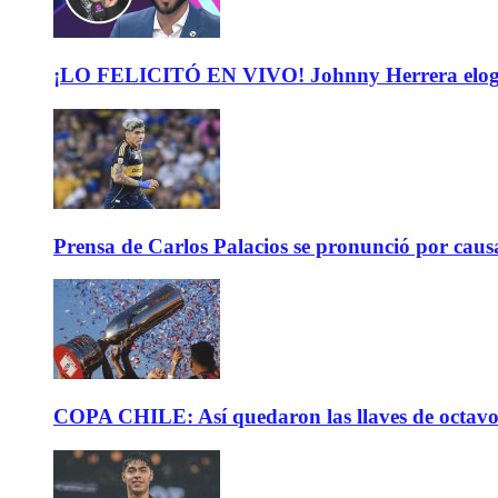
¡LO FELICITÓ EN VIVO! Johnny Herrera elogió 
Prensa de Carlos Palacios se pronunció por caus
COPA CHILE: Así quedaron las llaves de octavos 