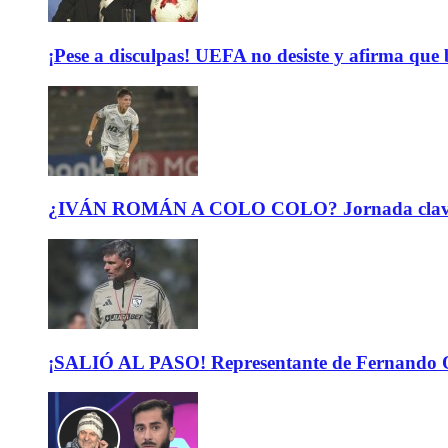
¡Pese a disculpas! UEFA no desiste y afirma que 
¿IVÁN ROMÁN A COLO COLO? Jornada clave para 
¡SALIÓ AL PASO! Representante de Fernando Or