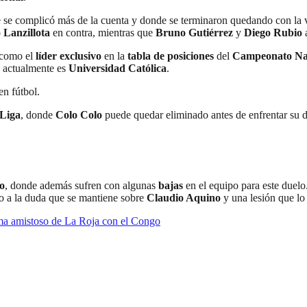
ue se complicó más de la cuenta y donde se terminaron quedando con la 
 Lanzillota
en contra, mientras que
Bruno Gutiérrez
y
Diego Rubio
a
 como el
líder exclusivo
en la
tabla de posiciones
del
Campeonato Na
e actualmente es
Universidad Católica
.
en fútbol.
Liga
, donde
Colo Colo
puede quedar eliminado antes de enfrentar su 
o
, donde además sufren con algunas
bajas
en el equipo para este duelo
o a la duda que se mantiene sobre
Claudio Aquino
y una lesión que lo
rma amistoso de La Roja con el Congo