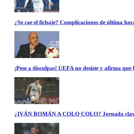
¿Se cae el fichaje? Complicaciones de última hor
¡Pese a disculpas! UEFA no desiste y afirma que 
¿IVÁN ROMÁN A COLO COLO? Jornada clave para 