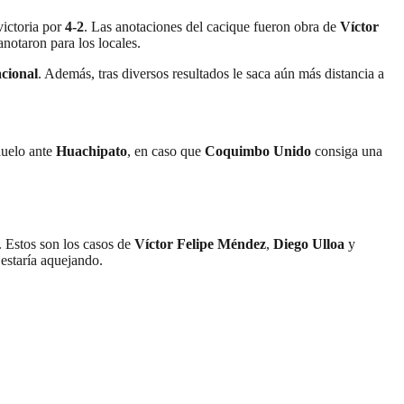
victoria por
4-2
. Las anotaciones del cacique fueron obra de
Víctor
notaron para los locales.
cional
. Además, tras diversos resultados le saca aún más distancia a
duelo ante
Huachipato
, en caso que
Coquimbo Unido
consiga una
. Estos son los casos de
Víctor Felipe Méndez
,
Diego Ulloa
y
 estaría aquejando.