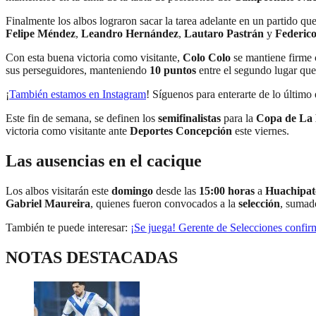
Finalmente los albos lograron sacar la tarea adelante en un partido q
Felipe Méndez
,
Leandro Hernández
,
Lautaro Pastrán
y
Federico
Con esta buena victoria como visitante,
Colo Colo
se mantiene firme
sus perseguidores, manteniendo
10 puntos
entre el segundo lugar qu
¡
También estamos en Instagram
! Síguenos para enterarte de lo último 
Este fin de semana, se definen los
semifinalistas
para la
Copa de La 
victoria como visitante ante
Deportes Concepción
este viernes.
Las ausencias en el cacique
Los albos visitarán este
domingo
desde las
15:00 horas
a
Huachipat
Gabriel Maureira
, quienes fueron convocados a la
selección
, sumad
También te puede interesar:
¡Se juega! Gerente de Selecciones confi
NOTAS DESTACADAS