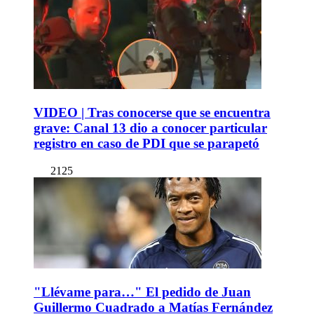
VIDEO | Tras conocerse que se encuentra
grave: Canal 13 dio a conocer particular
registro en caso de PDI que se parapetó
2125
"Llévame para…" El pedido de Juan
Guillermo Cuadrado a Matías Fernández