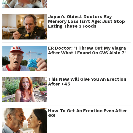
Japan's Oldest Doctors Say
Memory Loss Isn't Age: Just Stop
Eating These 3 Foods
ER Doctor: "I Threw Out My Viagra
After What I Found On CVS Aisle 7"
This New Will Give You An Erection
After +45
How To Get An Erection Even After
60!