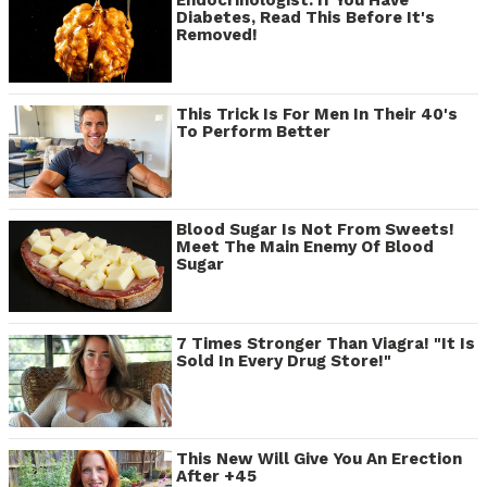
Diabetes, Read This Before It's
Removed!
This Trick Is For Men In Their 40's
To Perform Better
Blood Sugar Is Not From Sweets!
Meet The Main Enemy Of Blood
Sugar
7 Times Stronger Than Viagra! "It Is
Sold In Every Drug Store!"
This New Will Give You An Erection
After +45