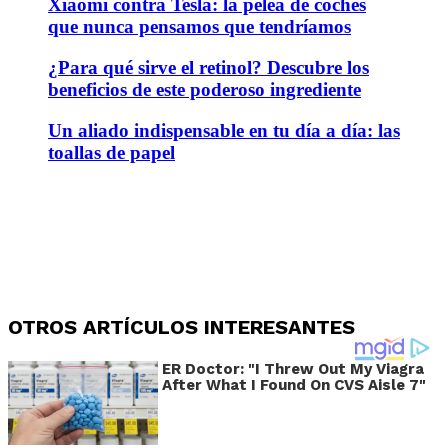
Xiaomi contra Tesla: la pelea de coches
que nunca pensamos que tendríamos
¿Para qué sirve el retinol? Descubre los
beneficios de este poderoso ingrediente
Un aliado indispensable en tu día a día: las
toallas de papel
OTROS ARTÍCULOS INTERESANTES
ER Doctor: "I Threw Out My Viagra
After What I Found On CVS Aisle 7"