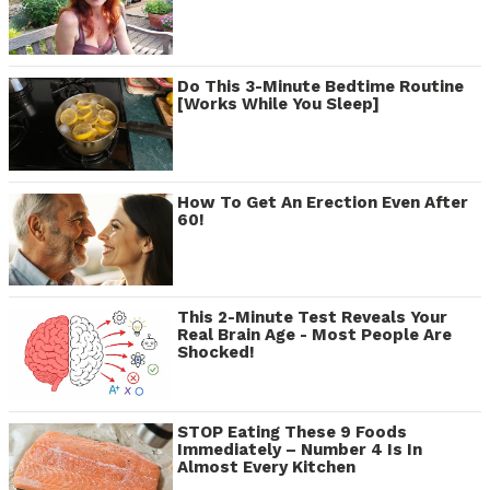
Do This 3-Minute Bedtime Routine
[Works While You Sleep]
How To Get An Erection Even After
60!
This 2-Minute Test Reveals Your
Real Brain Age - Most People Are
Shocked!
STOP Eating These 9 Foods
Immediately – Number 4 Is In
Almost Every Kitchen