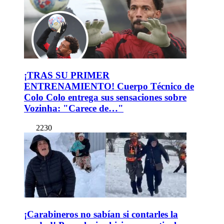
¡TRAS SU PRIMER
ENTRENAMIENTO! Cuerpo Técnico de
Colo Colo entrega sus sensaciones sobre
Vozinha: "Carece de…"
2230
¡Carabineros no sabían si contarles la