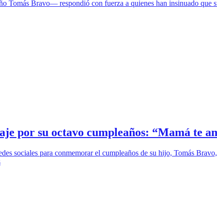
eño Tomás Bravo— respondió con fuerza a quienes han insinuado que su
aje por su octavo cumpleaños: “Mamá te 
redes sociales para conmemorar el cumpleaños de su hijo, Tomás Bravo,
s