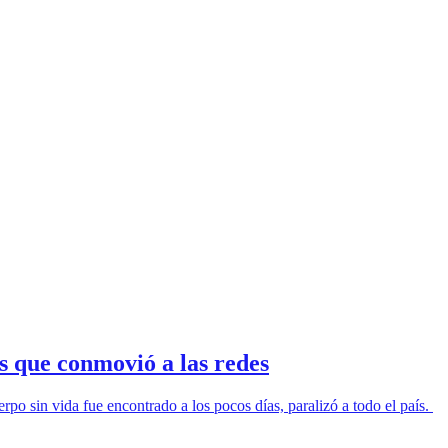
 que conmovió a las redes
 sin vida fue encontrado a los pocos días, paralizó a todo el país.