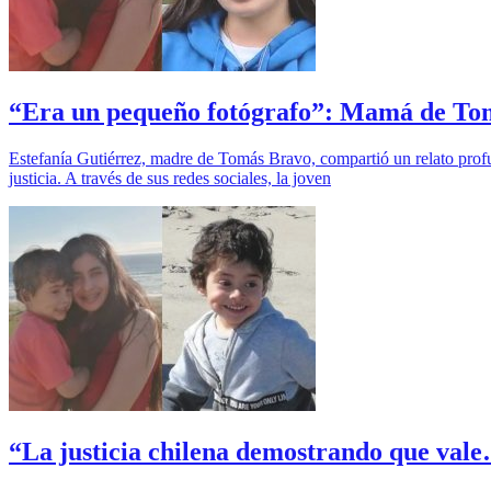
“Era un pequeño fotógrafo”: Mamá de Tomá
Estefanía Gutiérrez, madre de Tomás Bravo, compartió un relato prof
justicia. A través de sus redes sociales, la joven
“La justicia chilena demostrando que val