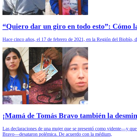
“Quiero dar un giro en todo esto”: Cómo 
Hace cinco años, el 17 de febrero de 2021, en la Región del Biobío, 
¡Mamá de Tomás Bravo también la desmintió
Las declaraciones de una mujer que se presentó como vidente—y que a
Bravo—desataron polémica. De acuerdo con la médium,