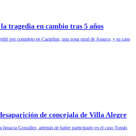
a tragedia en cambio tras 5 años
erdió por completo en Caripilun, una zona rural de Arauco, y su caso
saparición de concejala de Villa Alegre
ía Ignacia González, además de haber participado en el caso Tomás