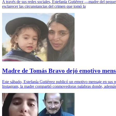
A través de sus redes sociales, Estefanía Gutiérrez —madre del pequ
esclarecer las circunstancias del crimen que tomó la
Madre de Tomás Bravo dejó emotivo mens
Este sábado, Estefanía Gutiérrez publicó un emotivo mensaje en sus 
Instagram, la madre compartió conmovedoras palabras donde, ademá