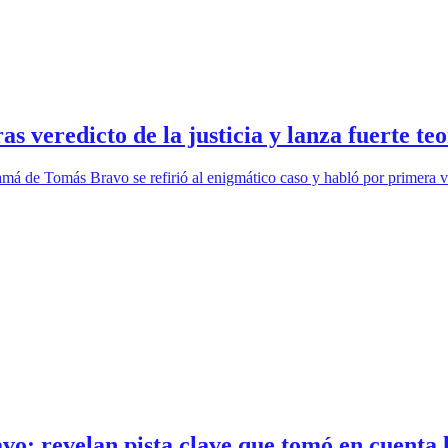
 veredicto de la justicia y lanza fuerte te
 de Tomás Bravo se refirió al enigmático caso y habló por primera vez d
vo: revelan pista clave que tomó en cuenta l