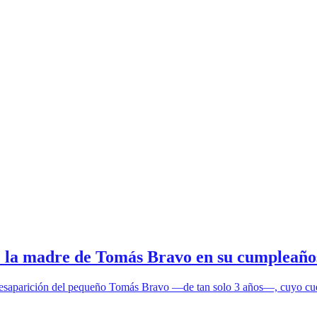
e la madre de Tomás Bravo en su cumpleaños
saparición del pequeño Tomás Bravo —de tan solo 3 años—, cuyo cuerpo