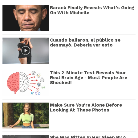
Barack Finally Reveals What's Going
On With Michelle
Cuando bailaron, el público se
desmayó. Debería ver esto
This 2-Minute Test Reveals Your
Real Brain Age - Most People Are
Shocked!
Make Sure You're Alone Before
Looking At These Photos
She Was Bitten In Her Sleep By A