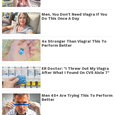
Men, You Don't Need Viagra If You
Do This Once A Day
4x Stronger Than Viagra! This To
Perform Better
ER Doctor: "I Threw Out My Viagra
After What I Found On CVS Aisle 7"
Men 45+ Are Trying This To Perform
Better