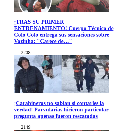
¡TRAS SU PRIMER
ENTRENAMIENTO! Cuerpo Técnico de
Colo Colo entrega sus sensaciones sobre
Vozinha: "Carece de…"
2208
¡Carabineros no sabían si contarles la
verdad! Parvularias hicieron particular
pregunta apenas fueron rescatadas
2149