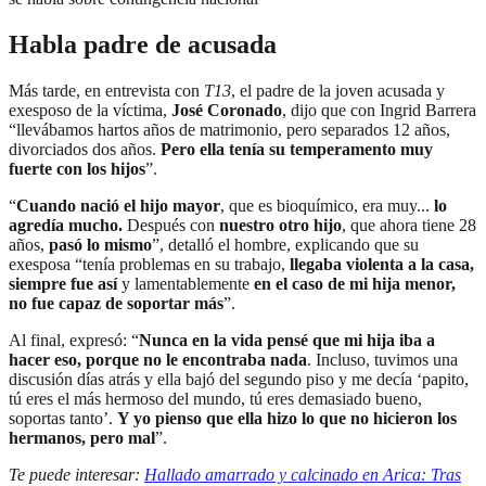
Habla padre de acusada
Más tarde, en entrevista con
T13
, el padre de la joven acusada y
exesposo de la víctima,
José Coronado
, dijo que con Ingrid Barrera
“llevábamos hartos años de matrimonio, pero separados 12 años,
divorciados dos años.
Pero ella tenía su temperamento muy
fuerte con los hijos
”.
“
Cuando nació el hijo mayor
, que es bioquímico, era muy...
lo
agredía mucho.
Después con
nuestro otro hijo
, que ahora tiene 28
años,
pasó lo mismo
”, detalló el hombre, explicando que su
exesposa “tenía problemas en su trabajo,
llegaba violenta a la casa,
siempre fue así
y lamentablemente
en el caso de mi hija menor,
no fue capaz de soportar más
”.
Al final, expresó: “
Nunca en la vida pensé que mi hija iba a
hacer eso, porque no le encontraba nada
. Incluso, tuvimos una
discusión días atrás y ella bajó del segundo piso y me decía ‘papito,
tú eres el más hermoso del mundo, tú eres demasiado bueno,
soportas tanto’.
Y yo pienso que ella hizo lo que no hicieron los
hermanos, pero mal
”.
Te puede interesar:
Hallado amarrado y calcinado en Arica: Tras