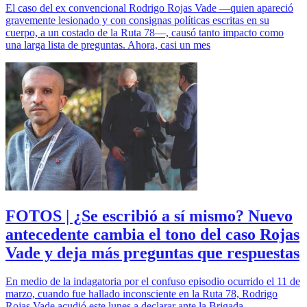
El caso del ex convencional Rodrigo Rojas Vade —quien apareció
gravemente lesionado y con consignas políticas escritas en su
cuerpo, a un costado de la Ruta 78—, causó tanto impacto como
una larga lista de preguntas. Ahora, casi un mes
FOTOS | ¿Se escribió a sí mismo? Nuevo
antecedente cambia el tono del caso Rojas
Vade y deja más preguntas que respuestas
En medio de la indagatoria por el confuso episodio ocurrido el 11 de
marzo, cuando fue hallado inconsciente en la Ruta 78, Rodrigo
Rojas Vade acudió este lunes a declarar ante la Brigada