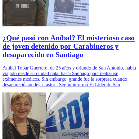
¿Qué pasó con Aníbal? El misterioso caso
de joven detenido por Carabineros y
desaparecido en Santiago
Aníbal Tobar Guerrero, de 25 años y oriundo de San Antonio, había
viajado desde su ciudad natal hasta Santiago para realizarse
exámenes médicos. Sin embargo, grande fue la sorpresa cuando
desapareció sin dejar rastro. Según informó El Líder de San