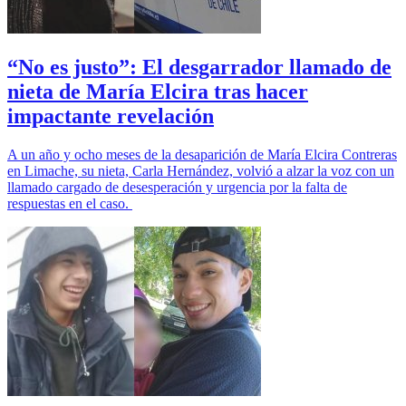
“No es justo”: El desgarrador llamado de
nieta de María Elcira tras hacer
impactante revelación
A un año y ocho meses de la desaparición de María Elcira Contreras
en Limache, su nieta, Carla Hernández, volvió a alzar la voz con un
llamado cargado de desesperación y urgencia por la falta de
respuestas en el caso.