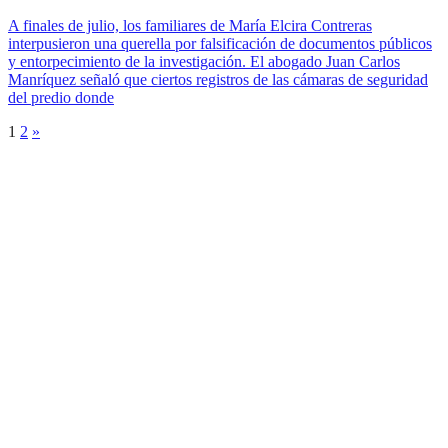
A finales de julio, los familiares de María Elcira Contreras
interpusieron una querella por falsificación de documentos públicos
y entorpecimiento de la investigación. El abogado Juan Carlos
Manríquez señaló que ciertos registros de las cámaras de seguridad
del predio donde
1
2
»