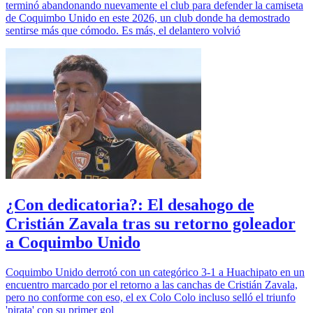
terminó abandonando nuevamente el club para defender la camiseta
de Coquimbo Unido en este 2026, un club donde ha demostrado
sentirse más que cómodo. Es más, el delantero volvió
¿Con dedicatoria?: El desahogo de
Cristián Zavala tras su retorno goleador
a Coquimbo Unido
Coquimbo Unido derrotó con un categórico 3-1 a Huachipato en un
encuentro marcado por el retorno a las canchas de Cristián Zavala,
pero no conforme con eso, el ex Colo Colo incluso selló el triunfo
'pirata' con su primer gol