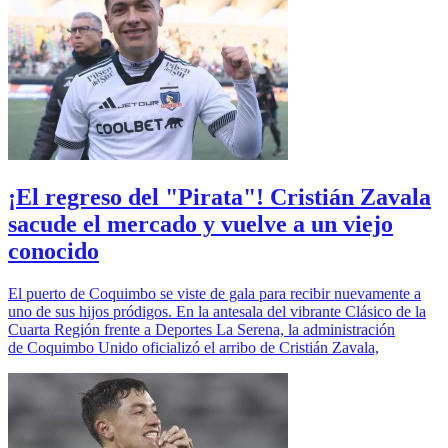
¡El regreso del "Pirata"! Cristián Zavala
sacude el mercado y vuelve a un viejo
conocido
El puerto de Coquimbo se viste de gala para recibir nuevamente a
uno de sus hijos pródigos. En la antesala del vibrante Clásico de la
Cuarta Región frente a Deportes La Serena, la administración
de Coquimbo Unido oficializó el arribo de Cristián Zavala,