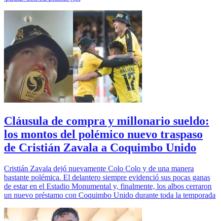
Cláusula de compra y millonario sueldo:
los montos del polémico nuevo traspaso
de Cristián Zavala a Coquimbo Unido
Cristián Zavala dejó nuevamente Colo Colo y de una manera
bastante polémica. El delantero siempre evidenció sus pocas ganas
de estar en el Estadio Monumental y, finalmente, los albos cerraron
un nuevo préstamo con Coquimbo Unido durante toda la temporada