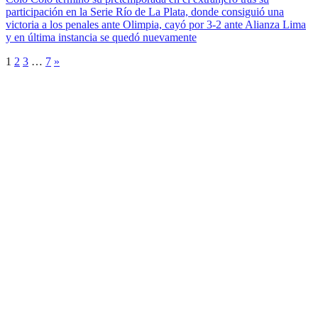
participación en la Serie Río de La Plata, donde consiguió una
victoria a los penales ante Olimpia, cayó por 3-2 ante Alianza Lima
y en última instancia se quedó nuevamente
1
2
3
…
7
»