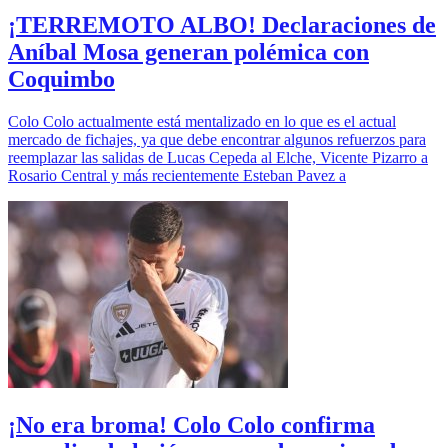
¡TERREMOTO ALBO! Declaraciones de
Aníbal Mosa generan polémica con
Coquimbo
Colo Colo actualmente está mentalizado en lo que es el actual
mercado de fichajes, ya que debe encontrar algunos refuerzos para
reemplazar las salidas de Lucas Cepeda al Elche, Vicente Pizarro a
Rosario Central y más recientemente Esteban Pavez a
¡No era broma! Colo Colo confirma