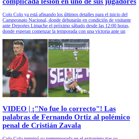
complicada lesión en uno de sus jugadores
Colo Colo ya está afinando los últimos detalles para el inicio del
Campeonato Nacional, donde debutarán en condición de visitante
ante Deportes Limache el próximo sábado desde las 12:00 horas,
donde esperan comenzar la temporada con una victoria ante un
VIDEO | ¡"No fue lo correcto"! Las
palabras de Fernando Ortiz al polémico
penal de Cristián Zavala
Colo Colo terminó su pretemporada en el extranjero tras su