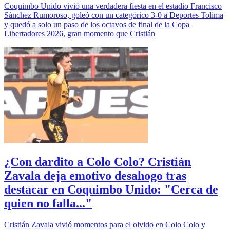
Coquimbo Unido vivió una verdadera fiesta en el estadio Francisco
Sánchez Rumoroso, goleó con un categórico 3-0 a Deportes Tolima
y quedó a solo un paso de los octavos de final de la Copa
Libertadores 2026, gran momento que Cristián
¿Con dardito a Colo Colo? Cristián
Zavala deja emotivo desahogo tras
destacar en Coquimbo Unido: "Cerca de
quien no falla..."
Cristián Zavala vivió momentos para el olvido en Colo Colo y