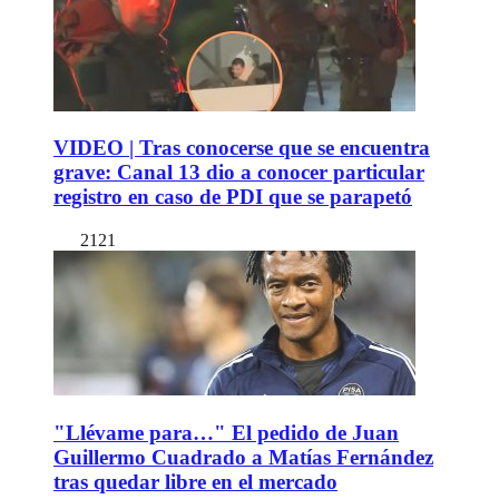
VIDEO | Tras conocerse que se encuentra
grave: Canal 13 dio a conocer particular
registro en caso de PDI que se parapetó
2121
"Llévame para…" El pedido de Juan
Guillermo Cuadrado a Matías Fernández
tras quedar libre en el mercado