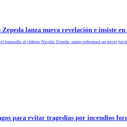
epeda lanza nueva revelación e insiste en s
n el banquillo al chileno Nicolás Zepeda, quien enfrentará un tercer ju
os para evitar tragedias por incendios fore