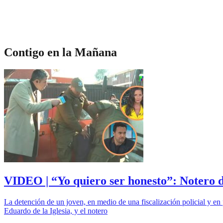
Contigo en la Mañana
VIDEO | “Yo quiero ser honesto”: Notero d
La detención de un joven, en medio de una fiscalización policial y e
Eduardo de la Iglesia, y el notero