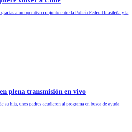
uiere volver a Chile
racias a un operativo conjunto entre la Policía Federal brasileña y la
en plena transmisión en vivo
de su hija, unos padres acudieron al programa en busca de ayuda.