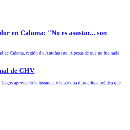
lor en Calama: "No es asustar... son
udad de Calama, región d e Antofagasta. A pesar de que no fue nada
inal de CHV
 Lagos aprovechó la instancia y lanzó una dura crítica política que