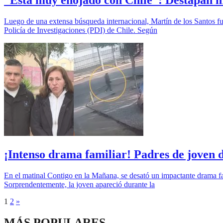
“Está muy enojado con Chile”: Destapan mo
Luego de una extensa búsqueda internacional, Martín de los Santos fue
Policía de Investigaciones (PDI) de Chile. Según
¡Intenso drama familiar! Padres de joven 
En el matinal Contigo en la Mañana, se desató un impactante drama fa
Sorprendentemente, la joven apareció durante la
1
2
»
MÁS POPULARES