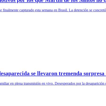
tivos por los que Martín de los Santos no q
 finalmente capturado esta semana en Brasil. La detención se concretó g
desaparecida se llevaron tremenda sorpresa 
miliar en plena transmisión en vivo. Desesperados por la desaparición 