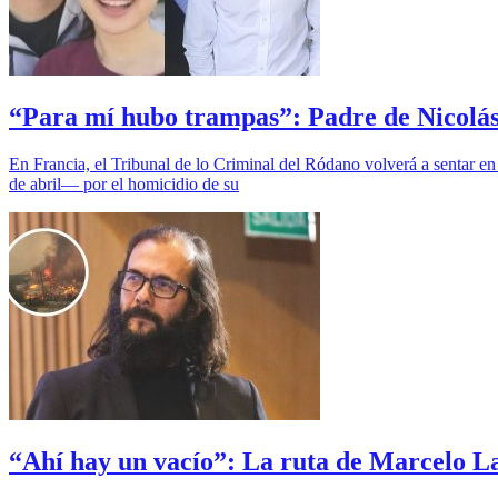
“Para mí hubo trampas”: Padre de Nicolás Z
En Francia, el Tribunal de lo Criminal del Ródano volverá a sentar e
de abril— por el homicidio de su
“Ahí hay un vacío”: La ruta de Marcelo Lag