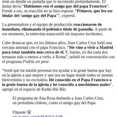
notó un detalle en pantalla que lo incomodó profundamente. El
titular decía “
Hablamos con el amigo gay del papa Francisco
”.
Frente a eso, su reacción no se hizo esperar. “
Primero, que feo ese
titular del ‘amigo gay del Papa
"”, expresó.
La presentadora y el equipo de producción
reaccionaron de
inmediato, eliminando el polémico título de pantalla
. A partir de
ese momento, la entrevista transcurrió sin mayores incidentes.
Cabe destacar que, en los últimos años, Juan Carlos Cruz forjó una
cercana amistad con el papa Francisco. “
Me vine a vivir a Madrid
para estar también más cerca de él.
Y, bueno, yo iba cada dos
semanas más o menos a verlo, a Roma”, señaló en conversación con
el programa
Podría ser peor
.
“Sentí que mi misión personal era ayudar a la gente buena que hay
en la iglesia a que mejore y que sea un lugar donde todos se sientan
bienvenidos y no excluidos.
He conocido en el Papa Francisco a
la gente buena de la iglesia y he conocido a muchísimos malos
”,
agregó en el espacio de Radio Bío Bío.
El programa de Ana Rosa titulando a Juan Carlos Cruz,
un periodista chileno, como el amigo gay del Papa.
Flipante 🤬
pic.twitter.com/b3KfOVkA0R