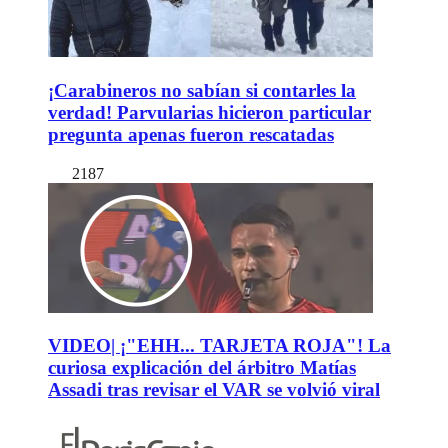
¡Carabineros no sabían si contarles la
verdad! Parvularias hicieron particular
pregunta apenas fueron rescatadas
2187
VIDEO| ¡"EHH... TARJETA ROJA"! La
curiosa explicación del árbitro Matías
Assadi tras revisar el VAR se volvió viral