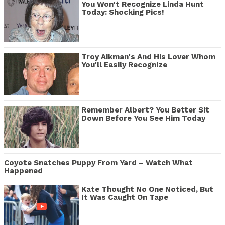
You Won't Recognize Linda Hunt
Today: Shocking Pics!
Troy Aikman's And His Lover Whom
You'll Easily Recognize
Remember Albert? You Better Sit
Down Before You See Him Today
Coyote Snatches Puppy From Yard – Watch What
Happened
Kate Thought No One Noticed, But
It Was Caught On Tape