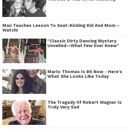
Man Teaches Lesson To Seat-Kicking Kid And Mom –
Watch!
“Classic Dirty Dancing Mystery
Unveiled—What Few Ever Knew"
Marlo Thomas Is 86 Now - Here's
What She Looks Like Today
The Tragedy Of Robert Wagner Is
Truly Very Sad