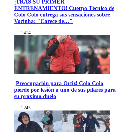
¡TRAS SU PRIMER
ENTRENAMIENTO! Cuerpo Técnico de
Colo Colo entrega sus sensaciones sobre
Vozinha: "Carece de…"
2414
¡Preocupación para Ortiz! Colo Colo
pierde por lesión a uno de sus pilares para
su próximo duelo
2245