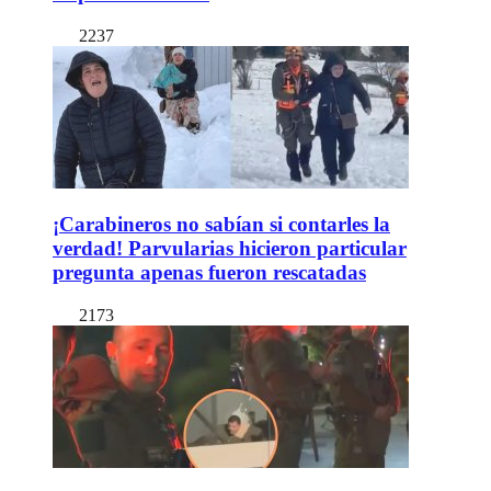
2237
¡Carabineros no sabían si contarles la
verdad! Parvularias hicieron particular
pregunta apenas fueron rescatadas
2173