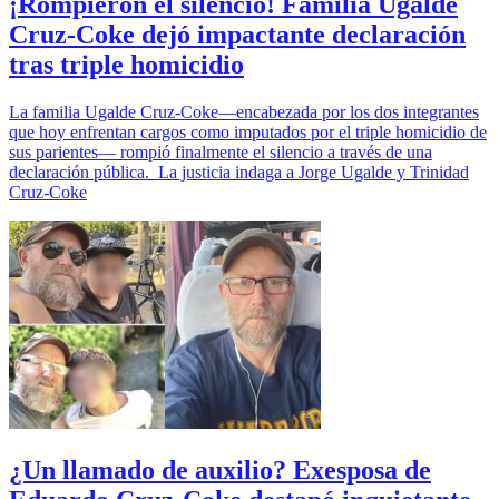
¡Rompieron el silencio! Familia Ugalde
Cruz-Coke dejó impactante declaración
tras triple homicidio
La familia Ugalde Cruz-Coke—encabezada por los dos integrantes
que hoy enfrentan cargos como imputados por el triple homicidio de
sus parientes— rompió finalmente el silencio a través de una
declaración pública. La justicia indaga a Jorge Ugalde y Trinidad
Cruz-Coke
¿Un llamado de auxilio? Exesposa de