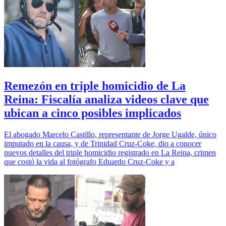
Remezón en triple homicidio de La
Reina: Fiscalía analiza videos clave que
ubican a cinco posibles implicados
El abogado Marcelo Castillo, representante de Jorge Ugalde, único
imputado en la causa, y de Trinidad Cruz-Coke, dio a conocer
nuevos detalles del triple homicidio registrado en La Reina, crimen
que costó la vida al fotógrafo Eduardo Cruz-Coke y a