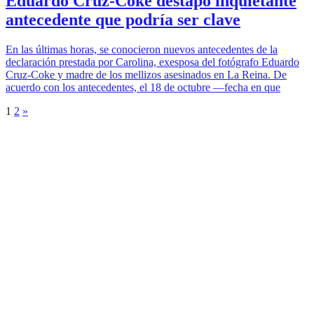
Eduardo Cruz-Coke destapó inquietante
antecedente que podría ser clave
En las últimas horas, se conocieron nuevos antecedentes de la
declaración prestada por Carolina, exesposa del fotógrafo Eduardo
Cruz-Coke y madre de los mellizos asesinados en La Reina. De
acuerdo con los antecedentes, el 18 de octubre —fecha en que
1
2
»