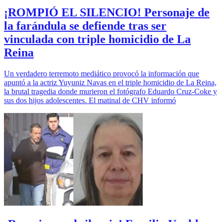
¡ROMPIÓ EL SILENCIO! Personaje de
la farándula se defiende tras ser
vinculada con triple homicidio de La
Reina
Un verdadero terremoto mediático provocó la información que
apuntó a la actriz Yuyuniz Navas en el triple homicidio de La Reina,
la brutal tragedia donde murieron el fotógrafo Eduardo Cruz-Coke y
sus dos hijos adolescentes. El matinal de CHV informó