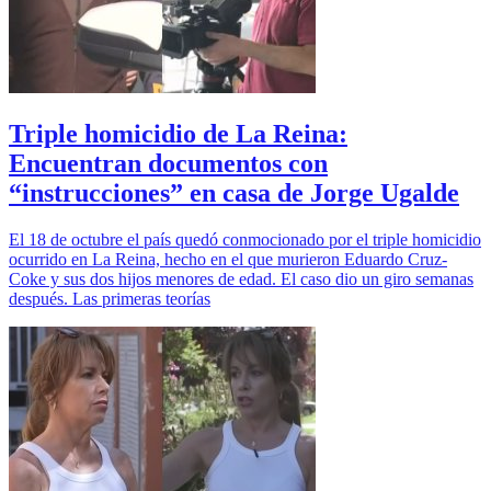
Triple homicidio de La Reina:
Encuentran documentos con
“instrucciones” en casa de Jorge Ugalde
El 18 de octubre el país quedó conmocionado por el triple homicidio
ocurrido en La Reina, hecho en el que murieron Eduardo Cruz-
Coke y sus dos hijos menores de edad. El caso dio un giro semanas
después. Las primeras teorías