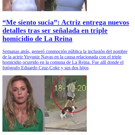
“Me siento sucia”: Actriz entrega nuevos
detalles tras ser señalada en triple
homicidio de La Reina
Semanas atrás, generó conmoción pública la inclusión del nombre
de la actriz Yuyuniz Navas en la causa relacionada con el triple
homicidio ocurrido en la comuna de La Reina. Fue allí donde el
fotógrafo Eduardo Cruz-Coke y sus dos hijos