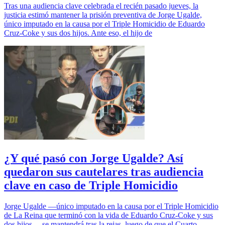
Tras una audiencia clave celebrada el recién pasado jueves, la
justicia estimó mantener la prisión preventiva de Jorge Ugalde,
único imputado en la causa por el Triple Homicidio de Eduardo
Cruz-Coke y sus dos hijos. Ante eso, el hijo de
¿Y qué pasó con Jorge Ugalde? Así
quedaron sus cautelares tras audiencia
clave en caso de Triple Homicidio
Jorge Ugalde —único imputado en la causa por el Triple Homicidio
de La Reina que terminó con la vida de Eduardo Cruz-Coke y sus
dos hijos— se mantendrá tras la rejas, luego de que el Cuarto