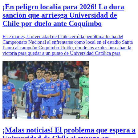
¡En peligro localía para 2026! La dura
sanción que arriesga Universidad de
Chile por duelo ante Coquimbo
Este martes, Universidad de Chile cerró la penúltima fecha del
Campeonato Nacional al enfrentarse como local en el estadio Santa
Laura al campeón Coquimbo Unido, donde los azules buscaban la
victoria para quedar a un punto de Universidad Católica para
¡Malas noticias! El problema que espera a