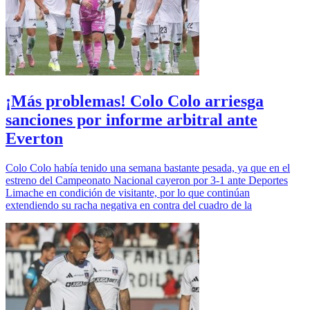
¡Más problemas! Colo Colo arriesga
sanciones por informe arbitral ante
Everton
Colo Colo había tenido una semana bastante pesada, ya que en el
estreno del Campeonato Nacional cayeron por 3-1 ante Deportes
Limache en condición de visitante, por lo que continúan
extendiendo su racha negativa en contra del cuadro de la