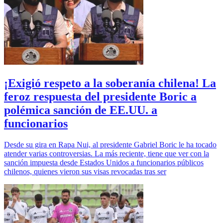
¡Exigió respeto a la soberanía chilena! La
feroz respuesta del presidente Boric a
polémica sanción de EE.UU. a
funcionarios
Desde su gira en Rapa Nui, al presidente Gabriel Boric le ha tocado
atender varias controversias. La más reciente, tiene que ver con la
sanción impuesta desde Estados Unidos a funcionarios públicos
chilenos, quienes vieron sus visas revocadas tras ser