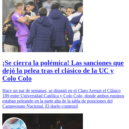
¡Se cierra la polémica! Las sanciones que
dejó la pelea tras el clásico de la UC y
Colo Colo
Hace un par de semanas, se disputó en el Claro Arenas el Clásico
189 entre Universidad Católica y Colo Colo, donde ambos equipos
estaban peleando en la parte alta de la tabla de posiciones del
Campeonato Nacional. El duelo comenzó