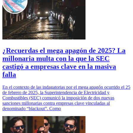
¿Recuerdas el mega apagón de 2025? La
millonaria multa con la que la SEC
castigó a empresas clave en la masiva
falla
En el contexto de las indagatorias por el mega apagón ocurrido el 25
de febrero de 2025, la Superintendencia de Electricidad y
Combustibles (SEC) comunicó la imposición de dos nuevas
sanciones millonarias contra empresas clave vinculadas al
denominado “blackout”. Como