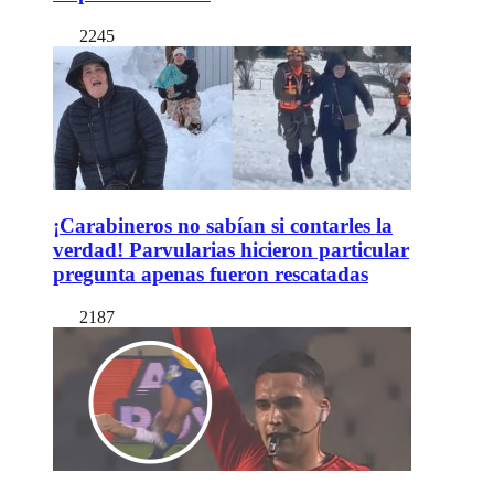
2245
¡Carabineros no sabían si contarles la
verdad! Parvularias hicieron particular
pregunta apenas fueron rescatadas
2187