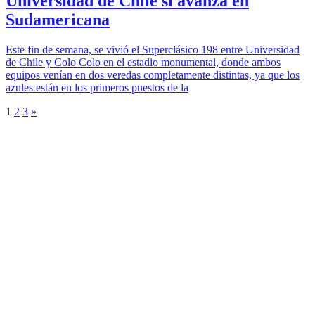
Universidad de Chile si avanza en
Sudamericana
Este fin de semana, se vivió el Superclásico 198 entre Universidad
de Chile y Colo Colo en el estadio monumental, donde ambos
equipos venían en dos veredas completamente distintas, ya que los
azules están en los primeros puestos de la
1
2
3
»