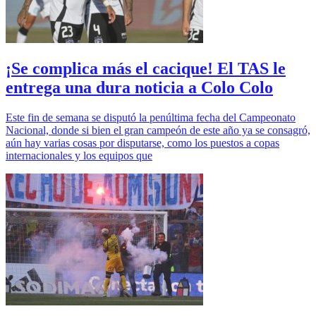
¡Se complica más el cacique! El TAS le
entrega una dura noticia a Colo Colo
Este fin de semana se disputó la penúltima fecha del Campeonato
Nacional, donde si bien el gran campeón de este año ya se consagró,
aún hay varias cosas por disputarse, como los puestos a copas
internacionales y los equipos que