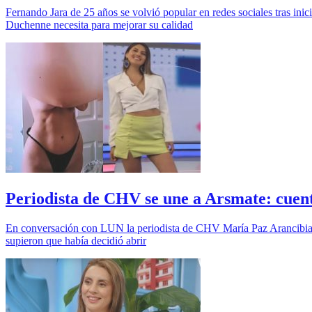
Fernando Jara de 25 años se volvió popular en redes sociales tras ini
Duchenne necesita para mejorar su calidad
Periodista de CHV se une a Arsmate: cuent
En conversación con LUN la periodista de CHV María Paz Arancibia di
supieron que había decidió abrir