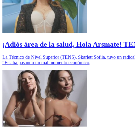
¡Adiós área de la salud, Hola Arsmate! T
La Técnico de Nivel Superior (TENS), Skarlett Sofiia, tuvo un radical
“Estaba pasando un mal momento económico,