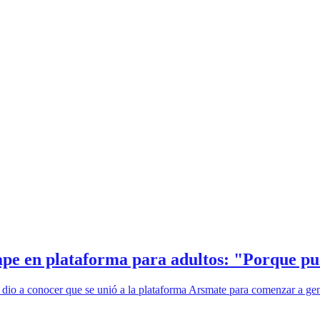
pe en plataforma para adultos: "Porque p
o a conocer que se unió a la plataforma Arsmate para comenzar a gener