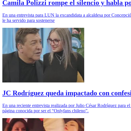
Camila Polizzi rompe el silencio y habla p
En una entrevista para LUN la excandidata a alcaldesa por Concepción
le ha servido para sostenerse
JC Rodríguez queda impactado con confesi
En una reciente entrevista realizada por Julio César Rodríguez para e
página conocida por ser el “Onlyfans chileno”.