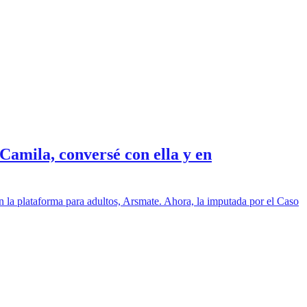
Camila, conversé con ella y en
 la plataforma para adultos, Arsmate. Ahora, la imputada por el Caso