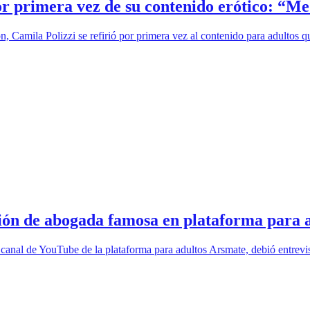
or primera vez de su contenido erótico: “M
, Camila Polizzi se refirió por primera vez al contenido para adultos q
ón de abogada famosa en plataforma para ad
l canal de YouTube de la plataforma para adultos Arsmate, debió entrev