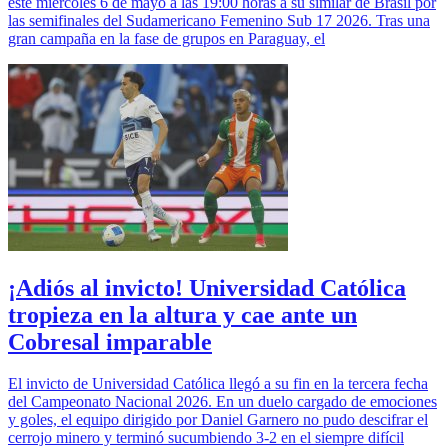
este miércoles 6 de mayo a las 19:00 horas a su similar de Brasil por
las semifinales del Sudamericano Femenino Sub 17 2026. Tras una
gran campaña en la fase de grupos en Paraguay, el
¡Adiós al invicto! Universidad Católica
tropieza en la altura y cae ante un
Cobresal imparable
El invicto de Universidad Católica llegó a su fin en la tercera fecha
del Campeonato Nacional 2026. En un duelo cargado de emociones
y goles, el equipo dirigido por Daniel Garnero no pudo descifrar el
cerrojo minero y terminó sucumbiendo 3-2 en el siempre difícil