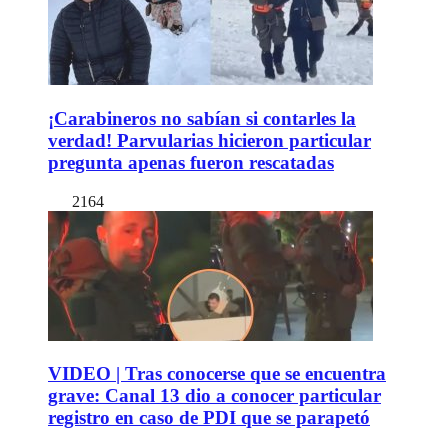
¡Carabineros no sabían si contarles la
verdad! Parvularias hicieron particular
pregunta apenas fueron rescatadas
2164
VIDEO | Tras conocerse que se encuentra
grave: Canal 13 dio a conocer particular
registro en caso de PDI que se parapetó