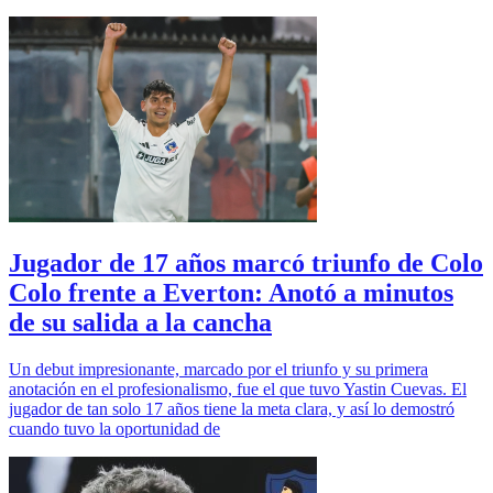
Jugador de 17 años marcó triunfo de Colo
Colo frente a Everton: Anotó a minutos
de su salida a la cancha
Un debut impresionante, marcado por el triunfo y su primera
anotación en el profesionalismo, fue el que tuvo Yastin Cuevas. El
jugador de tan solo 17 años tiene la meta clara, y así lo demostró
cuando tuvo la oportunidad de