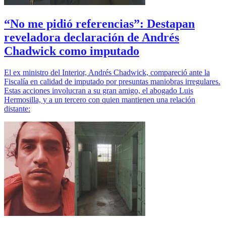
“No me pidió referencias”: Destapan
reveladora declaración de Andrés
Chadwick como imputado
El ex ministro del Interior, Andrés Chadwick, compareció ante la
Fiscalía en calidad de imputado por presuntas maniobras irregulares.
Estas acciones involucran a su gran amigo, el abogado Luis
Hermosilla, y a un tercero con quien mantienen una relación
distante: