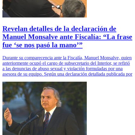
Revelan detalles de la declaración de
Manuel Monsalve ante Fiscalía: “La frase
fue ‘se nos pasó la mano’”
Durante su comparecencia ante la Fiscalía, Manuel Monsalve, quien
anteriormente ocupó el cargo de subsecretario del Interior, se refirió
a las denuncias de abuso sexual y violación formuladas por una
asesora de su equipo. Según una declaración detallada publicada por