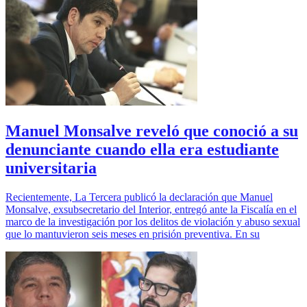
Manuel Monsalve reveló que conoció a su
denunciante cuando ella era estudiante
universitaria
Recientemente, La Tercera publicó la declaración que Manuel
Monsalve, exsubsecretario del Interior, entregó ante la Fiscalía en el
marco de la investigación por los delitos de violación y abuso sexual
que lo mantuvieron seis meses en prisión preventiva. En su