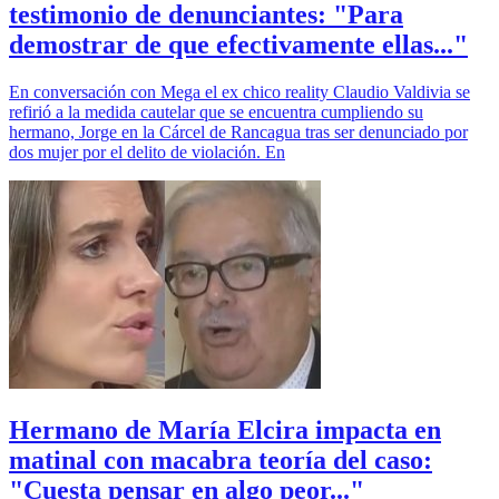
testimonio de denunciantes: "Para
demostrar de que efectivamente ellas..."
En conversación con Mega el ex chico reality Claudio Valdivia se
refirió a la medida cautelar que se encuentra cumpliendo su
hermano, Jorge en la Cárcel de Rancagua tras ser denunciado por
dos mujer por el delito de violación. En
Hermano de María Elcira impacta en
matinal con macabra teoría del caso:
"Cuesta pensar en algo peor..."