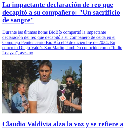
La impactante declaración de reo que
decapitó a su compañero: "Un sacrificio
de sangre"
Durante las últimas horas BíoBío compartió la impactante
declaración del reo que decapitó a su compañero de celda en el
Complejo Penitenciario Bío Bío el 9 de diciembre de 2024. En
concreto Diego Valdés San Martín, también conocido como “Indio
Loayza”, asesinó
Claudio Valdivia alza la voz y se refiere a