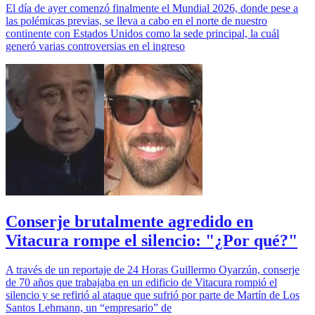
El día de ayer comenzó finalmente el Mundial 2026, donde pese a
las polémicas previas, se lleva a cabo en el norte de nuestro
continente con Estados Unidos como la sede principal, la cuál
generó varias controversias en el ingreso
Conserje brutalmente agredido en
Vitacura rompe el silencio: "¿Por qué?"
A través de un reportaje de 24 Horas Guillermo Oyarzún, conserje
de 70 años que trabajaba en un edificio de Vitacura rompió el
silencio y se refirió al ataque que sufrió por parte de Martín de Los
Santos Lehmann, un “empresario” de