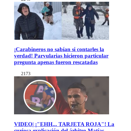
¡Carabineros no sabían si contarles la
verdad! Parvularias hicieron particular
pregunta apenas fueron rescatadas
2173
VIDEO| ¡"EHH... TARJETA ROJA"! La
curiosa explicación del árbitro Matías