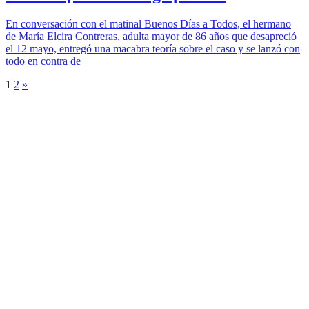
En conversación con el matinal Buenos Días a Todos, el hermano
de María Elcira Contreras, adulta mayor de 86 años que desapreció
el 12 mayo, entregó una macabra teoría sobre el caso y se lanzó con
todo en contra de
1
2
»