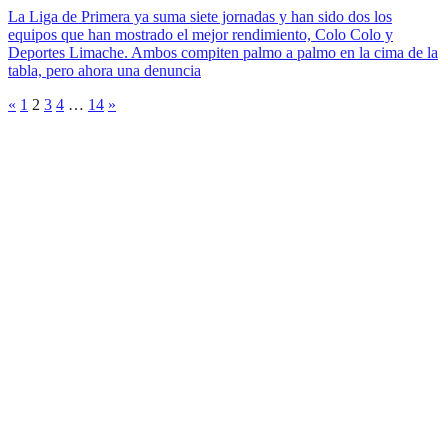
La Liga de Primera ya suma siete jornadas y han sido dos los
equipos que han mostrado el mejor rendimiento, Colo Colo y
Deportes Limache. Ambos compiten palmo a palmo en la cima de la
tabla, pero ahora una denuncia
«
1
2
3
4
…
14
»