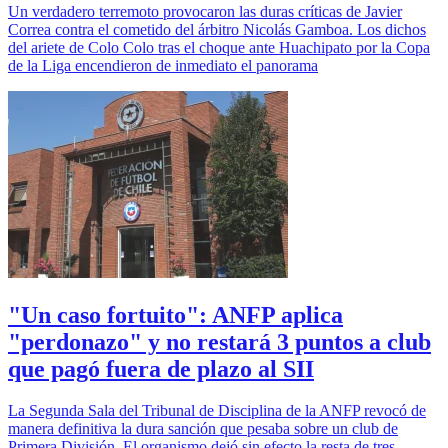
Un verdadero terremoto provocaron las duras críticas de Javier
Correa contra el cometido del árbitro Nicolás Gamboa. Los dichos
del ariete de Colo Colo tras el choque ante Huachipato por la Copa
de la Liga encendieron de inmediato el panorama
"Un caso fortuito": ANFP aplica
"perdonazo" y no restará 3 puntos a club
que pagó fuera de plazo al SII
La Segunda Sala del Tribunal de Disciplina de la ANFP revocó de
manera definitiva la dura sanción que pesaba sobre un club de
Primera División. El organismo dejó sin efecto la resta de tres