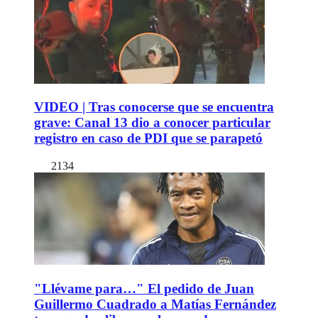
VIDEO | Tras conocerse que se encuentra
grave: Canal 13 dio a conocer particular
registro en caso de PDI que se parapetó
2134
"Llévame para…" El pedido de Juan
Guillermo Cuadrado a Matías Fernández