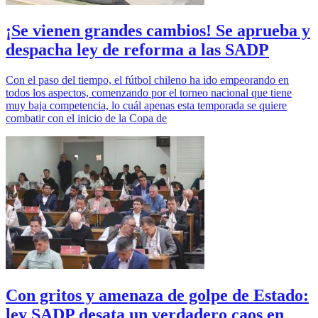
¡Se vienen grandes cambios! Se aprueba y
despacha ley de reforma a las SADP
Con el paso del tiempo, el fútbol chileno ha ido empeorando en
todos los aspectos, comenzando por el torneo nacional que tiene
muy baja competencia, lo cuál apenas esta temporada se quiere
combatir con el inicio de la Copa de
Con gritos y amenaza de golpe de Estado:
ley SADP desata un verdadero caos en