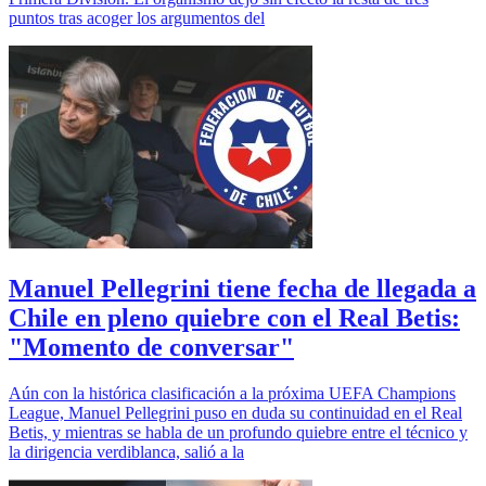
puntos tras acoger los argumentos del
Manuel Pellegrini tiene fecha de llegada a
Chile en pleno quiebre con el Real Betis:
"Momento de conversar"
Aún con la histórica clasificación a la próxima UEFA Champions
League, Manuel Pellegrini puso en duda su continuidad en el Real
Betis, y mientras se habla de un profundo quiebre entre el técnico y
la dirigencia verdiblanca, salió a la