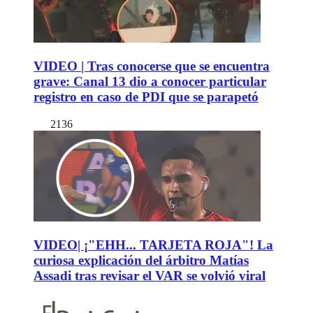
VIDEO | Tras conocerse que se encuentra
grave: Canal 13 dio a conocer particular
registro en caso de PDI que se parapetó
2136
VIDEO| ¡"EHH... TARJETA ROJA"! La
curiosa explicación del árbitro Matías
Assadi tras revisar el VAR se volvió viral