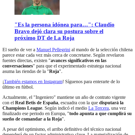
"Es la persona idónea para…": Claudio
Bravo dejó clara su postura sobre el
próximo DT de La Roja
El sueño de ver a
Manuel Pellegrini
al mando de la selección chilena
parece estar cada vez más cerca de concretarse. Según revelaron
fuentes directas, existen "
avances significativos en las
conversaciones
" para que el experimentado estratega nacional
asuma las riendas de la "
Roja
".
¡
También estamos en Instagram
! Síguenos para enterarte de lo
último en fútbol.
Actualmente, el "Ingeniero" mantiene un año de contrato vigente
con el
Real Betis de España
, escuadra con la que
disputará la
Champions League
. Según indicó el medio
La Tercera
, una vez
finalizado ese periodo en Europa, "
todo apunta a que cumplirá su
sueño de comandar a la Roja
".
A pesar del optimismo, el arribo definitivo del técnico nacional
dependerá de un factor administrativo clave. La materialización de