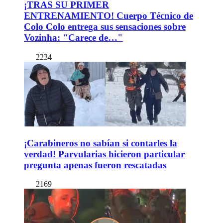
¡TRAS SU PRIMER
ENTRENAMIENTO! Cuerpo Técnico de
Colo Colo entrega sus sensaciones sobre
Vozinha: "Carece de…"
2234
¡Carabineros no sabían si contarles la
verdad! Parvularias hicieron particular
pregunta apenas fueron rescatadas
2169