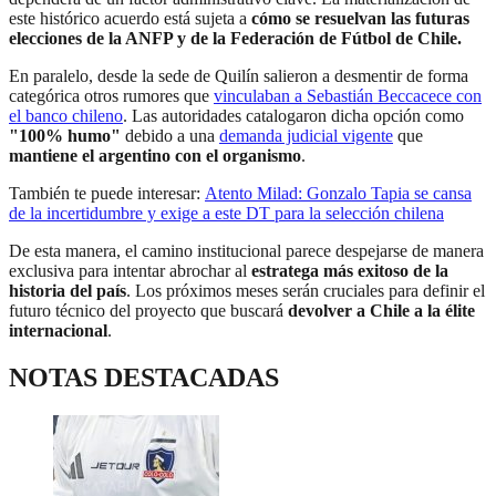
este histórico acuerdo está sujeta a
cómo se resuelvan las futuras
elecciones de la ANFP y de la Federación de Fútbol de Chile.
En paralelo, desde la sede de Quilín salieron a desmentir de forma
categórica otros rumores que
vinculaban a Sebastián Beccacece con
el banco chileno
. Las autoridades catalogaron dicha opción como
"100% humo"
debido a una
demanda judicial vigente
que
mantiene el argentino
con el organismo
.
También te puede interesar:
Atento Milad: Gonzalo Tapia se cansa
de la incertidumbre y exige a este DT para la selección chilena
De esta manera, el camino institucional parece despejarse de manera
exclusiva para intentar abrochar al
estratega más exitoso de la
historia del país
. Los próximos meses serán cruciales para definir el
futuro técnico del proyecto que buscará
devolver a Chile a la élite
internacional
.
NOTAS DESTACADAS