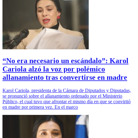
“No era necesario un escándalo”: Karol
Cariola alzó la voz por polémico
allanamiento tras convertirse en madre
Karol Cariola, presidenta de la Cámara de Diputados y Diputadas,
se pronunció sobre el allanamiento ordenado por el Ministerio
Público, el cual tuvo que afrontar el mismo día en que se convirtió
en madre por primera vez. En el marco