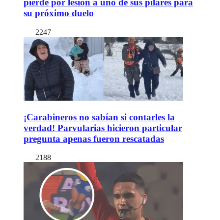
pierde por lesión a uno de sus pilares para
su próximo duelo
2247
¡Carabineros no sabían si contarles la
verdad! Parvularias hicieron particular
pregunta apenas fueron rescatadas
2188