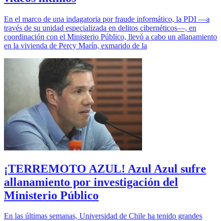
En el marco de una indagatoria por fraude informático, la PDI —a
través de su unidad especializada en delitos cibernéticos—, en
coordinación con el Ministerio Público, llevó a cabo un allanamiento
en la vivienda de Percy Marín, exmarido de la
¡TERREMOTO AZUL! Azul Azul sufre
allanamiento por investigación del
Ministerio Público
En las últimas semanas, Universidad de Chile ha tenido grandes