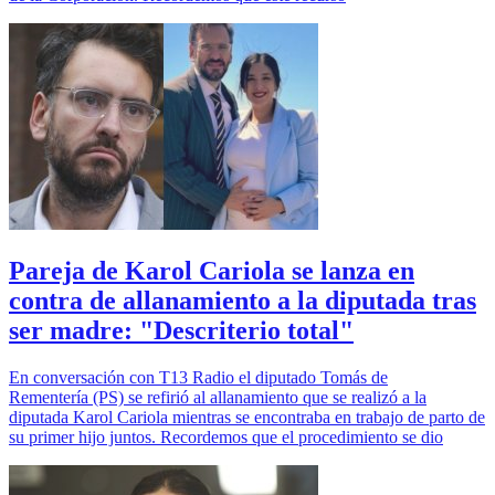
Pareja de Karol Cariola se lanza en
contra de allanamiento a la diputada tras
ser madre: "Descriterio total"
En conversación con T13 Radio el diputado Tomás de
Rementería (PS) se refirió al allanamiento que se realizó a la
diputada Karol Cariola mientras se encontraba en trabajo de parto de
su primer hijo juntos. Recordemos que el procedimiento se dio