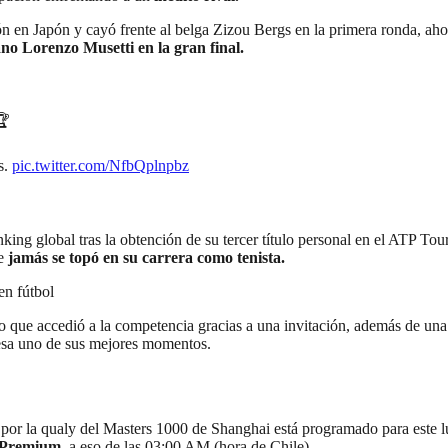
 en Japón y cayó frente al belga Zizou Bergs en la primera ronda, ahora
iano Lorenzo Musetti en la gran final.
🏆
s.
pic.twitter.com/NfbQplnpbz
ánking global tras la obtención de su tercer título personal en el ATP To
ue
jamás se topó en su carrera como tenista.
en fútbol
 que accedió a la competencia gracias a una invitación, además de una a
iesa uno de sus mejores momentos.
i por la qualy del Masters 1000 de Shanghai está programado para este 
n Premium
, a eso de las 03:00 AM (hora de Chile).