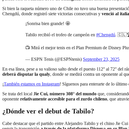
Si bien la raqueta número uno de Chile no tuvo una buena presentación
Chengdú, donde registró siete victorias consecutivas y
venció al ital
¡Sonrisa bien grande! 🤩
Tabilo recibió el trofeo de campeón en
#Chengdú
. 🇨🇱
📺 Mirá el mejor tenis en el Plan Premium de Disney Plu
— ESPN Tenis (@ESPNtenis)
September 23, 2025
En esa línea, pese a su valioso salto desde el puesto 112° al 72° del r
deberá disputar la qualy
, donde se medirá contra un oponente al q
¡
También estamos en Instagram
! Síguenos para enterarte de lo último 
Se trata del local
Jie Cui, número 308° del mundo
que, considerando
oponente
relativamente accesible para el zurdo chileno
, que atrav
¿Dónde ver el debut de Tabilo?
Cabe destacar que el partido entre Alejandro Tabilo y el chino Jie Cu
seguir la transmisión
a través de la plataforma Disney+ en su Pla