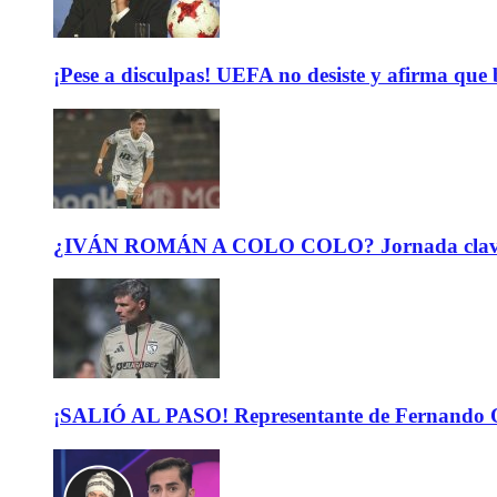
¡Pese a disculpas! UEFA no desiste y afirma que 
¿IVÁN ROMÁN A COLO COLO? Jornada clave para 
¡SALIÓ AL PASO! Representante de Fernando Or