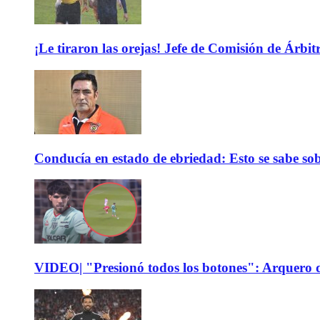
¡Le tiraron las orejas! Jefe de Comisión de Árbi
Conducía en estado de ebriedad: Esto se sabe sob
VIDEO| "Presionó todos los botones": Arquero d