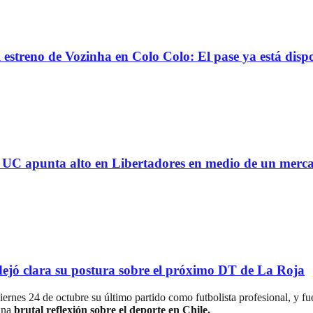
reno de Vozinha en Colo Colo: El pase ya está dispo
 la UC apunta alto en Libertadores en medio de un mer
ejó clara su postura sobre el próximo DT de La Roja
iernes 24 de octubre su último partido como futbolista profesional, y f
 una
brutal reflexión sobre el deporte en Chile.