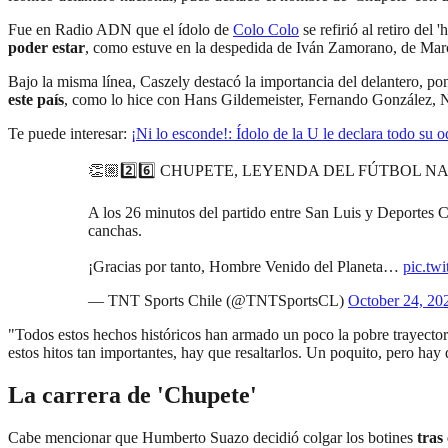
Fue en Radio ADN que el ídolo de
Colo Colo
se refirió al retiro de
poder estar
, como estuve en la despedida de Iván Zamorano, de Marc
Bajo la misma línea, Caszely destacó la importancia del delantero, pon
este país
, como lo hice con Hans Gildemeister, Fernando González, 
Te puede interesar:
¡Ni lo esconde!: Ídolo de la U le declara todo su 
👏🏼2️⃣6️⃣ CHUPETE, LEYENDA DEL FÚTBOL N
A los 26 minutos del partido entre San Luis y Deportes 
canchas.
¡Gracias por tanto, Hombre Venido del Planeta…
pic.tw
— TNT Sports Chile (@TNTSportsCL)
October 24, 20
"Todos estos hechos históricos han armado un poco la pobre trayector
estos hitos tan importantes, hay que resaltarlos. Un poquito, pero hay 
La carrera de 'Chupete'
Cabe mencionar que Humberto Suazo decidió colgar los botines
tras