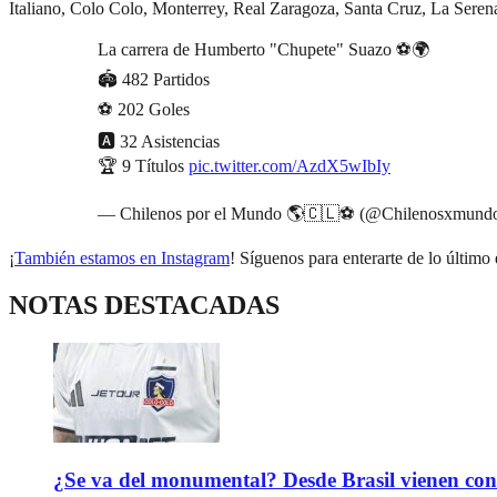
Italiano, Colo Colo, Monterrey, Real Zaragoza, Santa Cruz, La Seren
La carrera de Humberto "Chupete" Suazo ⚽🌍
🏟️ 482 Partidos
⚽ 202 Goles
🅰️ 32 Asistencias
🏆 9 Títulos
pic.twitter.com/AzdX5wIbIy
— Chilenos por el Mundo 🌎🇨🇱⚽ (@Chilenosxmund
¡
También estamos en Instagram
! Síguenos para enterarte de lo último 
NOTAS DESTACADAS
¿Se va del monumental? Desde Brasil vienen con 