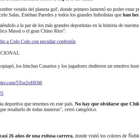
l 'hombre venido del planeta gol', donde primero lamentó no poder estar
elo Salas, Esteban Paredes y todos los grandes futbolistas que
han hec
iéndolo a la par de los más grandes deportistas en la historia de nuestra
Nico Massú o el gran Chino Ríos".
odio a Colo Colo con peculiar confesión
ACIONAL
Copiapó, los hinchas Canarios y los jugadores rindieron un emotivo hom
itter.com/5Tor2oHE86
25
ia deportiva que tenemos en este país.
No hay que olvidarse que Chile
que resaltarlo de todas maneras", cerró categórico.
 casi 26 años de una exitosa carrera
, donde vistió los colores de Ñu