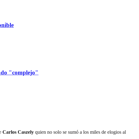
nible
cado "complejo"
ue
Carlos Caszely
quien no solo se sumó a los miles de elogios al