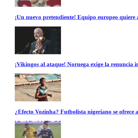
¡Un nuevo pretendiente! Equipo europeo quiere
¡Vikingos al ataque! Noruega exige la renuncia 
¿Efecto Vozinha? Futbolista nigeriano se ofrec