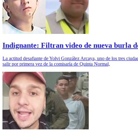
Indignante: Filtran video de nueva burla
La actitud desafiante de Yolvi González Arcaya, uno de los tres ciud
salir por primera vez de la comisaría de Quinta Normal,