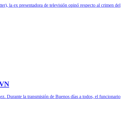
r), la ex presentadora de televisión opinó respecto al crimen del
TVN
ez. Durante la transmisión de Buenos días a todos, el funcionario