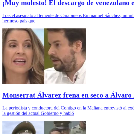
¡Muy molesto! El descargo de venezolano e
Tras el asesinato al teniente de Carabineos Emmanuel Sánchez, un infl
hermoso país que
Monserrat Álvarez frena en seco a Álvaro 
La periodista y conductora del Contigo en la Mañana entrevistó al exd
la gestión del actual Gobierno y habló