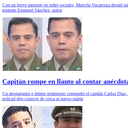
Con un breve mensaje en redes sociales, Marcela Vacarezza desató una 
teniente Emanuel Sánchez, quien
Capitán rompe en llanto al contar anécdot
Un desgarrador e íntimo testimonio compartió el capitán Carlos Díaz, 
policial dijo conocer de cerca al nuevo mártir