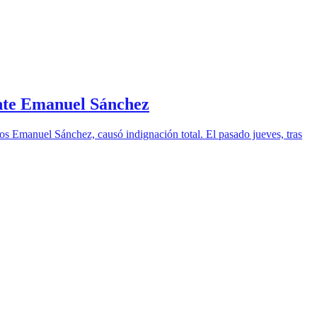
ente Emanuel Sánchez
os Emanuel Sánchez, causó indignación total. El pasado jueves, tras