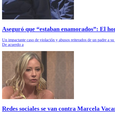
Aseguró que “estaban enamorados”: El horr
Un impactante caso de violación y abusos reiterados de un padre a su 
De acuerdo a
Redes sociales se van contra Marcela Vaca