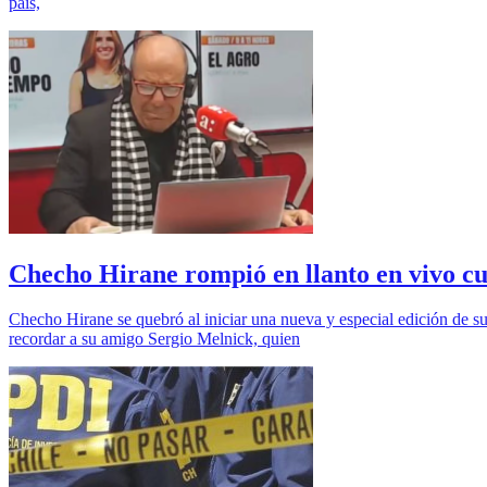
país,
Checho Hirane rompió en llanto en vivo cu
Checho Hirane se quebró al iniciar una nueva y especial edición de s
recordar a su amigo Sergio Melnick, quien