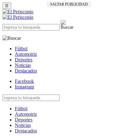
SALTAR PUBLICIDAD
☰
Fútbol
Automotriz
Deportes
Noticias
Destacados
Facebook
Instagram
Fútbol
Automotriz
Deportes
Noticias
Destacados