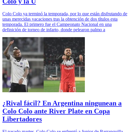
Colo y la U
Colo Colo ya terminó la temporada, por lo que están disfrutando de
unas merecidas vacaciones tras la obtención de dos títulos esta
temporada. El primero fue el Campeonato Nacional en una
definición de torneo de infarto, donde pelearon palmo a
¿Rival fácil? En Argentina ningunean a
Colo Colo ante River Plate en Copa
Libertadores
El pasado martes, Colo Colo se enfrentó a Junior de Barranquilla