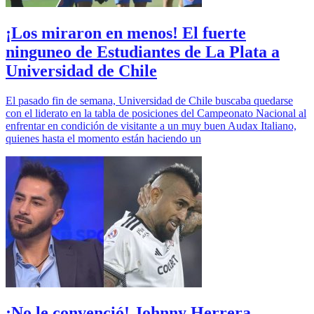
¡Los miraron en menos! El fuerte
ninguneo de Estudiantes de La Plata a
Universidad de Chile
El pasado fin de semana, Universidad de Chile buscaba quedarse
con el liderato en la tabla de posiciones del Campeonato Nacional al
enfrentar en condición de visitante a un muy buen Audax Italiano,
quienes hasta el momento están haciendo un
¡No le convenció! Johnny Herrera