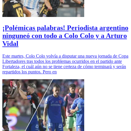
¡Polémicas palabras! Periodista argentino
ninguneó con todo a Colo Colo y a Arturo
Vidal
Este martes, Colo Colo volvía a disputar una nueva jornada de Copa
Libertadores tras todos los problemas ocurridos en el partido ante
Fortaleza, el cuál aún no se tiene certeza de cómo terminará y serán
repartidos los puntos. Pero en