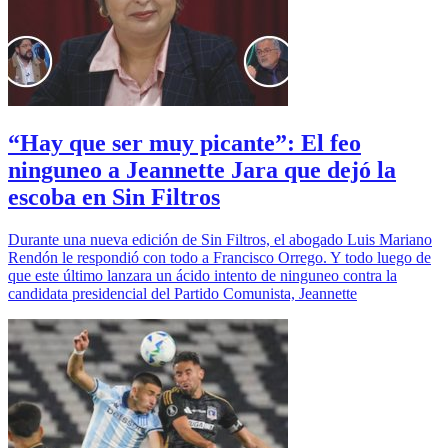
“Hay que ser muy picante”: El feo
ninguneo a Jeannette Jara que dejó la
escoba en Sin Filtros
Durante una nueva edición de Sin Filtros, el abogado Luis Mariano
Rendón le respondió con todo a Francisco Orrego. Y todo luego de
que este último lanzara un ácido intento de ninguneo contra la
candidata presidencial del Partido Comunista, Jeannette