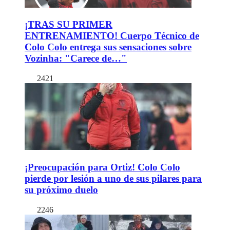
¡TRAS SU PRIMER
ENTRENAMIENTO! Cuerpo Técnico de
Colo Colo entrega sus sensaciones sobre
Vozinha: "Carece de…"
2421
¡Preocupación para Ortiz! Colo Colo
pierde por lesión a uno de sus pilares para
su próximo duelo
2246