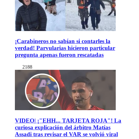
¡Carabineros no sabían si contarles la
verdad! Parvularias hicieron particular
pregunta apenas fueron rescatadas
2188
VIDEO| ¡"EHH... TARJETA ROJA"! La
curiosa explicación del árbitro Matías
Assadi tras revisar el VAR se volvió viral