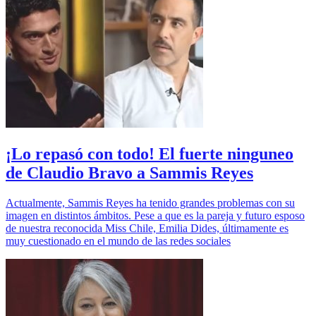
¡Lo repasó con todo! El fuerte ninguneo
de Claudio Bravo a Sammis Reyes
Actualmente, Sammis Reyes ha tenido grandes problemas con su
imagen en distintos ámbitos. Pese a que es la pareja y futuro esposo
de nuestra reconocida Miss Chile, Emilia Dides, últimamente es
muy cuestionado en el mundo de las redes sociales