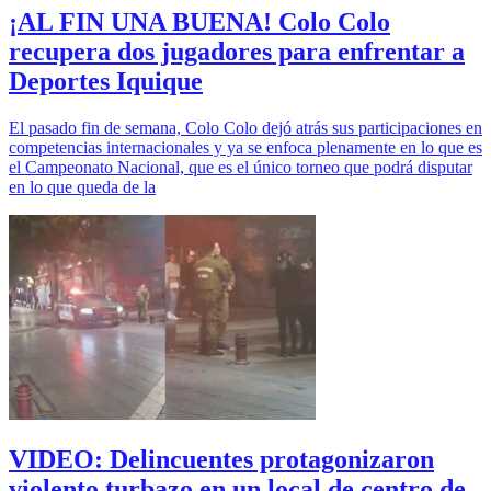
¡AL FIN UNA BUENA! Colo Colo
recupera dos jugadores para enfrentar a
Deportes Iquique
El pasado fin de semana, Colo Colo dejó atrás sus participaciones en
competencias internacionales y ya se enfoca plenamente en lo que es
el Campeonato Nacional, que es el único torneo que podrá disputar
en lo que queda de la
VIDEO: Delincuentes protagonizaron
violento turbazo en un local de centro de