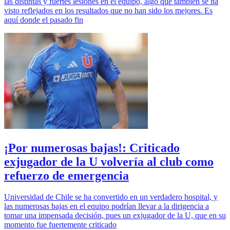
las distintas y fuertes lesiones en el equipo, algo que también se ha
visto reflejados en los resultados que no han sido los mejores. Es
aquí donde el pasado fin
¡Por numerosas bajas!: Criticado
exjugador de la U volvería al club como
refuerzo de emergencia
Universidad de Chile se ha convertido en un verdadero hospital, y
las numerosas bajas en el equipo podrían llevar a la dirigencia a
tomar una impensada decisión, pues un exjugador de la U, que en su
momento fue fuertemente criticado