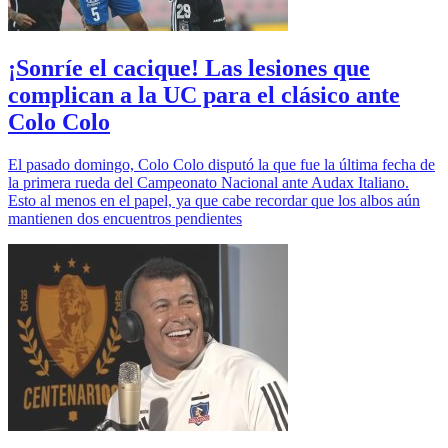
¡Sonríe el cacique! Las lesiones que
complican a la UC para el clásico ante
Colo Colo
El pasado domingo, Colo Colo disputó la que fue la última fecha de
la primera rueda del Campeonato Nacional ante Audax Italiano.
Esto al menos en el papel, ya que cabe recordar que los albos aún
mantienen dos encuentros pendientes