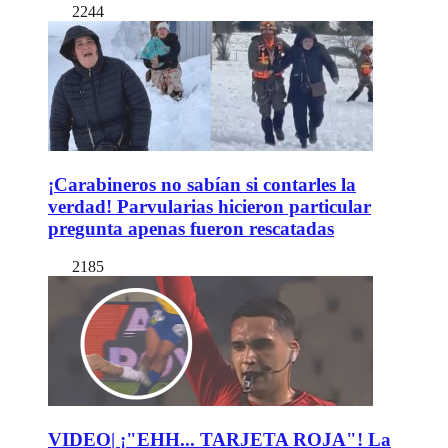
2244
¡Carabineros no sabían si contarles la
verdad! Parvularias hicieron particular
pregunta apenas fueron rescatadas
2185
VIDEO| ¡"EHH... TARJETA ROJA"! La