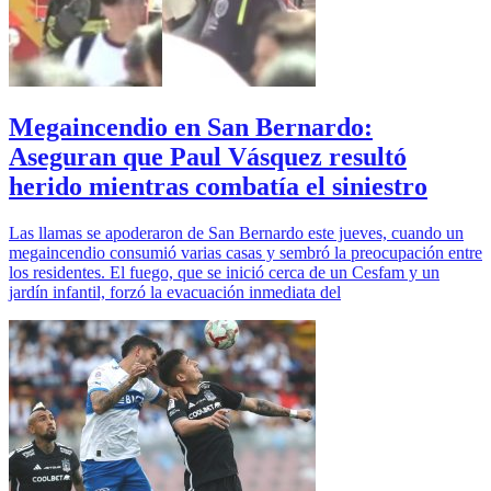
Megaincendio en San Bernardo:
Aseguran que Paul Vásquez resultó
herido mientras combatía el siniestro
Las llamas se apoderaron de San Bernardo este jueves, cuando un
megaincendio consumió varias casas y sembró la preocupación entre
los residentes. El fuego, que se inició cerca de un Cesfam y un
jardín infantil, forzó la evacuación inmediata del