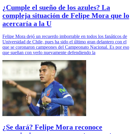
¿Cumple el sueño de los azules? La
compleja situación de Felipe Mora que lo
acercaría a la U
Felipe Mora dejó un recuerdo imborrable en todos los fanáticos de
Universidad de Chile, pues ha sido el último gran delantero con el
que se coronaron campeones del Campeonato Nacional. Es por eso
que sueñan con verlo nuevamente defendiendo la
¿Se dará? Felipe Mora reconoce