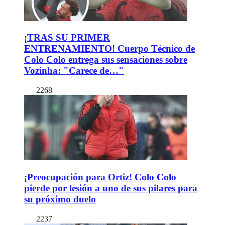
¡TRAS SU PRIMER
ENTRENAMIENTO! Cuerpo Técnico de
Colo Colo entrega sus sensaciones sobre
Vozinha: "Carece de…"
2268
¡Preocupación para Ortiz! Colo Colo
pierde por lesión a uno de sus pilares para
su próximo duelo
2237