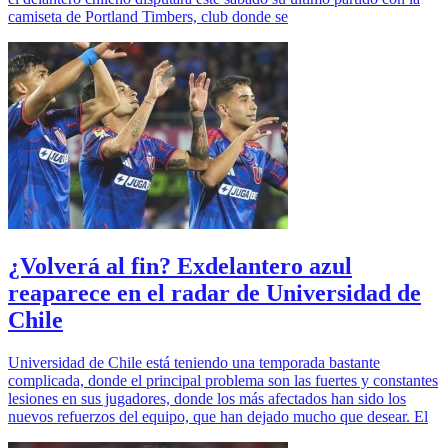
camiseta de Portland Timbers, club donde se
¿Volverá al fin? Exdelantero azul
reaparece en el radar de Universidad de
Chile
Universidad de Chile está teniendo una temporada bastante
complicada, donde el principal problema son las fuertes y constantes
lesiones en sus jugadores, donde los más afectados han sido los
nuevos refuerzos del equipo, que han dejado mucho que desear. El