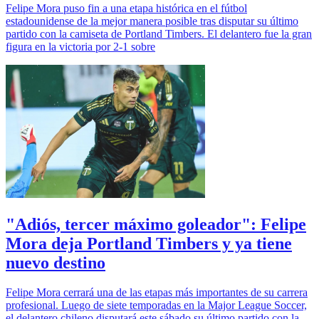
Felipe Mora puso fin a una etapa histórica en el fútbol
estadounidense de la mejor manera posible tras disputar su último
partido con la camiseta de Portland Timbers. El delantero fue la gran
figura en la victoria por 2-1 sobre
"Adiós, tercer máximo goleador": Felipe
Mora deja Portland Timbers y ya tiene
nuevo destino
Felipe Mora cerrará una de las etapas más importantes de su carrera
profesional. Luego de siete temporadas en la Major League Soccer,
el delantero chileno disputará este sábado su último partido con la