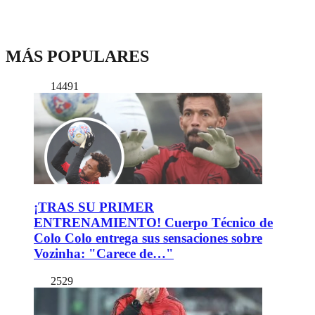
MÁS POPULARES
14491
¡TRAS SU PRIMER
ENTRENAMIENTO! Cuerpo Técnico de
Colo Colo entrega sus sensaciones sobre
Vozinha: "Carece de…"
2529