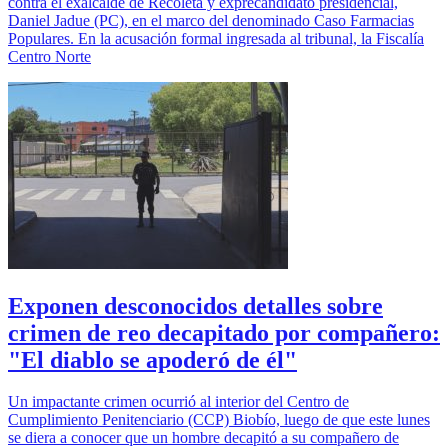
contra el exalcalde de Recoleta y exprecandidato presidencial,
Daniel Jadue (PC), en el marco del denominado Caso Farmacias
Populares. En la acusación formal ingresada al tribunal, la Fiscalía
Centro Norte
Exponen desconocidos detalles sobre
crimen de reo decapitado por compañero:
"El diablo se apoderó de él"
Un impactante crimen ocurrió al interior del Centro de
Cumplimiento Penitenciario (CCP) Biobío, luego de que este lunes
se diera a conocer que un hombre decapitó a su compañero de