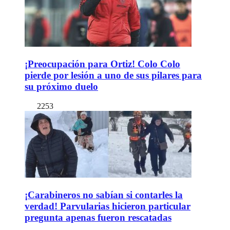
¡Preocupación para Ortiz! Colo Colo
pierde por lesión a uno de sus pilares para
su próximo duelo
2253
¡Carabineros no sabían si contarles la
verdad! Parvularias hicieron particular
pregunta apenas fueron rescatadas