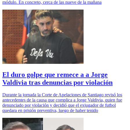
módulo. En concreto, cerca de las nueve de la mañana
El duro golpe que remece a a Jorge
Valdivia tras denuncias por violación
Durante la jornada la Corte de Apelaciones de Santiago revisó los
antecedentes de la causa que complica a Jorge Valdivia, quien fue
denunciado por violación y decidió que el exjugador de futbol
quedara en prisión preventiva, luego de haber tenido