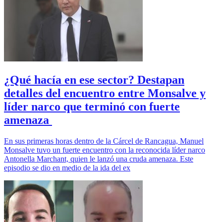
¿Qué hacía en ese sector? Destapan
detalles del encuentro entre Monsalve y
líder narco que terminó con fuerte
amenaza
En sus primeras horas dentro de la Cárcel de Rancagua, Manuel
Monsalve tuvo un fuerte encuentro con la reconocida líder narco
Antonella Marchant, quien le lanzó una cruda amenaza. Este
episodio se dio en medio de la ida del ex