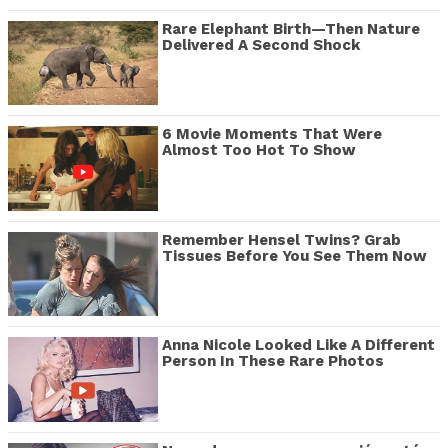
Rare Elephant Birth—Then Nature
Delivered A Second Shock
6 Movie Moments That Were
Almost Too Hot To Show
Remember Hensel Twins? Grab
Tissues Before You See Them Now
Anna Nicole Looked Like A Different
Person In These Rare Photos