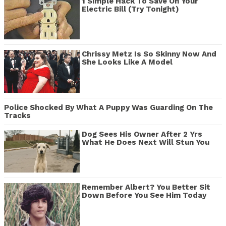
1 Simple Hack To Save On Your
Electric Bill (Try Tonight)
Chrissy Metz Is So Skinny Now And
She Looks Like A Model
Police Shocked By What A Puppy Was Guarding On The
Tracks
Dog Sees His Owner After 2 Yrs
What He Does Next Will Stun You
Remember Albert? You Better Sit
Down Before You See Him Today