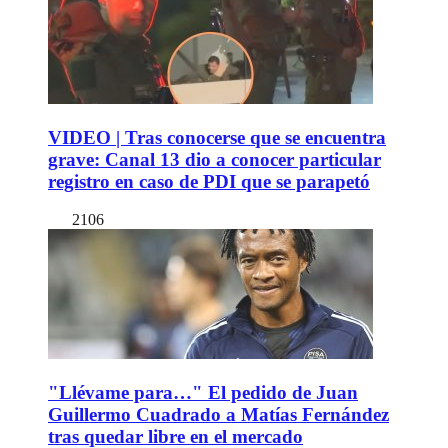
VIDEO | Tras conocerse que se encuentra
grave: Canal 13 dio a conocer particular
registro en caso de PDI que se parapetó
2106
"Llévame para…" El pedido de Juan
Guillermo Cuadrado a Matías Fernández
tras quedar libre en el mercado