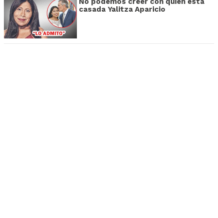
No podemos creer con quién está
casada Yalitza Aparicio