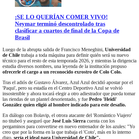
¡SE LO QUERÍAN COMER VIVO!
Neymar terminó descontrolado tras
clasificar a cuartos de final de la Copa de
Brasil
Luego de la abrupta salida de Francisco Meneghini,
Universidad
de Chile
trabaja a toda máquina para definir quién será su nuevo
técnico para el resto de esta temporada 2026, y mientras la dirigencia
estudia diversos nombres, una leyenda de la institución propuso
ofrecerle el cargo a un reconocido exrostro de Colo Colo.
Tras el adiós de Gustavo Álvarez, Azul Azul decidió apostar por el
'Paqui', pero su estadía en el Centro Deportivo Azul se volvió
insostenible y ahora tocará elegir a otro adiestrador que pueda tomar
las riendas de un plantel desorientado, y fue
Pedro 'Heidi'
González quien eligió al hombre indicado para este desafío.
En diálogo con Bolavip, el otrora atacante del 'Romántico Viajero'
no titubeó y aseguró que
José Luis Sierra
cuenta con los
pergaminos para convertirse en nuevo entrenador de los azules: "Yo
creo que por la forma en la que trabaja el 'Coto', más en lo interno
digo,
sería el ideal para Universidad de Chile".