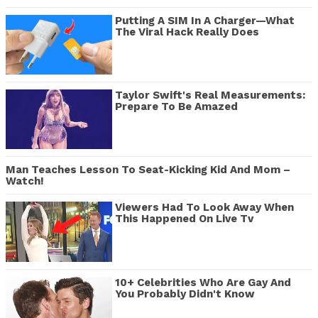
Putting A SIM In A Charger—What
The Viral Hack Really Does
Taylor Swift's Real Measurements:
Prepare To Be Amazed
Man Teaches Lesson To Seat-Kicking Kid And Mom –
Watch!
Viewers Had To Look Away When
This Happened On Live Tv
10+ Celebrities Who Are Gay And
You Probably Didn't Know