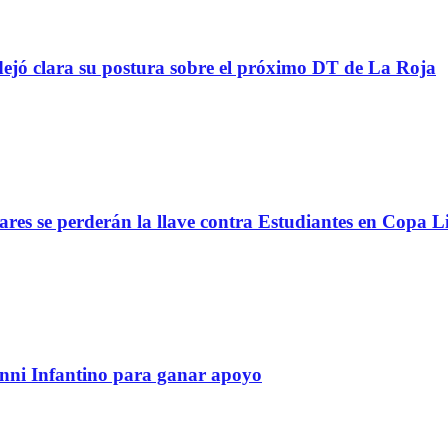
ejó clara su postura sobre el próximo DT de La Roja
lares se perderán la llave contra Estudiantes en Copa L
anni Infantino para ganar apoyo