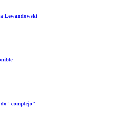
do a Lewandowski
nible
cado "complejo"