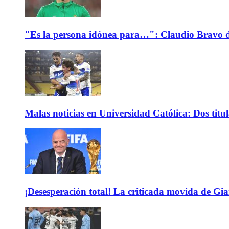
"Es la persona idónea para…": Claudio Bravo d
Malas noticias en Universidad Católica: Dos titu
¡Desesperación total! La criticada movida de Gi