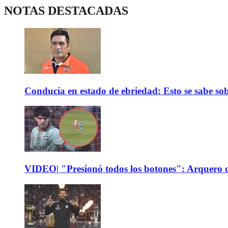
NOTAS DESTACADAS
Conducía en estado de ebriedad: Esto se sabe sob
VIDEO| "Presionó todos los botones": Arquero d