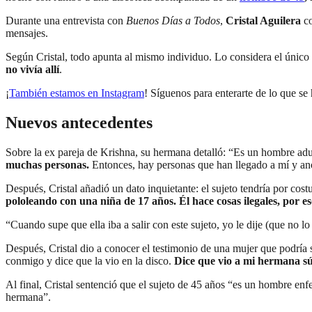
Durante una entrevista con
Buenos Días a Todos
,
Cristal Aguilera
co
mensajes.
Según Cristal, todo apunta al mismo individuo. Lo considera el únic
no vivía allí
.
¡
También estamos en Instagram
! Síguenos para enterarte de lo que 
Nuevos antecedentes
Sobre la ex pareja de Krishna, su hermana detalló: “Es un hombre ad
muchas personas.
Entonces, hay personas que han llegado a mí y a
Después, Cristal añadió un dato inquietante: el sujeto tendría por co
pololeando con una niña de 17 años. Él hace cosas ilegales, por 
“Cuando supe que ella iba a salir con este sujeto, yo le dije (que no lo
Después, Cristal dio a conocer el testimonio de una mujer que podría 
conmigo y dice que la vio en la disco.
Dice que vio a mi hermana súpe
Al final, Cristal sentenció que el sujeto de 45 años “es un hombre en
hermana”.