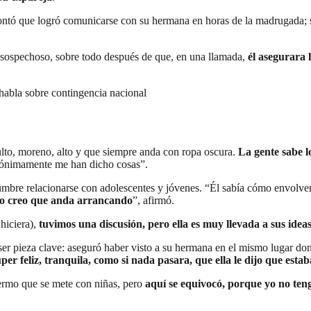
ntó que logró comunicarse con su hermana en horas de la madrugada;
o sospechoso, sobre todo después de que, en una llamada,
él asegurara 
se habla sobre contingencia nacional
ulto, moreno, alto y que siempre anda con ropa oscura.
La gente sabe l
nónimamente me han dicho cosas”.
stumbre relacionarse con adolescentes y jóvenes. “Él sabía cómo envolve
eso creo que anda arrancando
”, afirmó.
 hiciera),
tuvimos una discusión, pero ella es muy llevada a sus idea
ser pieza clave: aseguró haber visto a su hermana en el mismo lugar do
r feliz, tranquila, como si nada pasara, que ella le dijo que estaba 
fermo que se mete con niñas, pero
aquí se equivocó, porque yo no ten