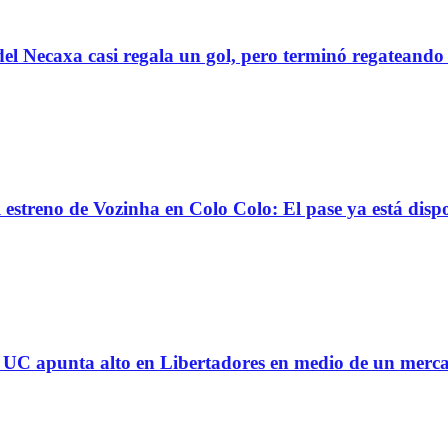
el Necaxa casi regala un gol, pero terminó regatean
reno de Vozinha en Colo Colo: El pase ya está dispo
 la UC apunta alto en Libertadores en medio de un mer