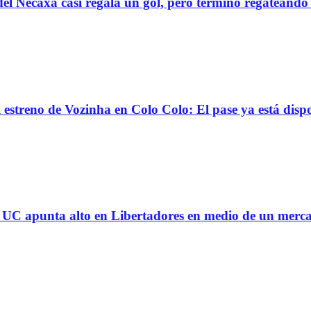
el Necaxa casi regala un gol, pero terminó regatean
reno de Vozinha en Colo Colo: El pase ya está dispo
 la UC apunta alto en Libertadores en medio de un mer