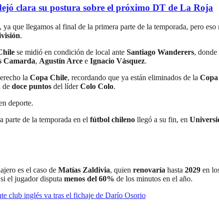
ejó clara su postura sobre el próximo DT de La Roja
ya que llegamos al final de la primera parte de la temporada, pero eso 
visión
.
Chile
se midió en condición de local ante
Santiago Wanderers
, donde
s Camarda
,
Agustín Arce
e
Ignacio Vásquez
.
derecho la
Copa Chile
, recordando que ya están eliminados de la
Copa 
a de
doce puntos
del líder
Colo Colo
.
 en deporte.
ra parte de la temporada en el
fútbol chileno
llegó a su fin, en
Universi
ajero es el caso de
Matías Zaldivia
, quien
renovaría
hasta
2029
en lo
si el jugador disputa
menos del 60%
de los minutos en el año.
te club inglés va tras el fichaje de Darío Osorio