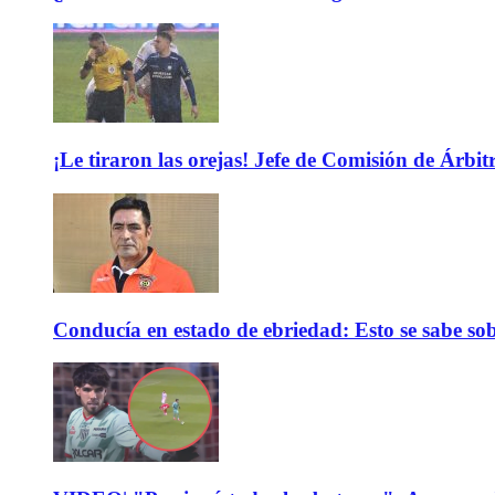
¡Le tiraron las orejas! Jefe de Comisión de Árbi
Conducía en estado de ebriedad: Esto se sabe sob