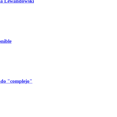
do a Lewandowski
nible
cado "complejo"