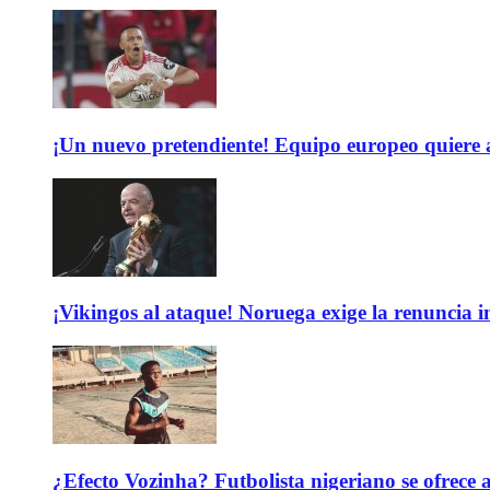
¡Un nuevo pretendiente! Equipo europeo quiere
¡Vikingos al ataque! Noruega exige la renuncia 
¿Efecto Vozinha? Futbolista nigeriano se ofrec