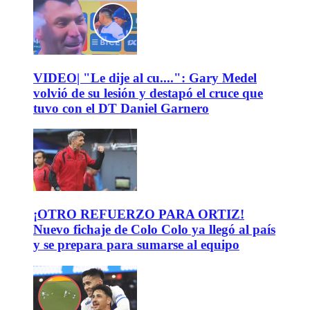
VIDEO| "Le dije al cu....": Gary Medel
volvió de su lesión y destapó el cruce que
tuvo con el DT Daniel Garnero
¡OTRO REFUERZO PARA ORTIZ!
Nuevo fichaje de Colo Colo ya llegó al país
y se prepara para sumarse al equipo