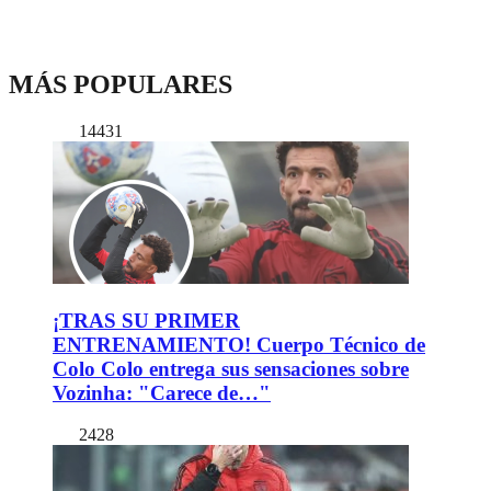
MÁS POPULARES
14431
¡TRAS SU PRIMER
ENTRENAMIENTO! Cuerpo Técnico de
Colo Colo entrega sus sensaciones sobre
Vozinha: "Carece de…"
2428