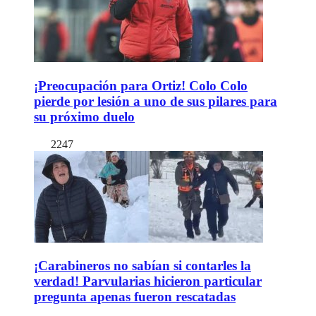
¡Preocupación para Ortiz! Colo Colo
pierde por lesión a uno de sus pilares para
su próximo duelo
2247
¡Carabineros no sabían si contarles la
verdad! Parvularias hicieron particular
pregunta apenas fueron rescatadas