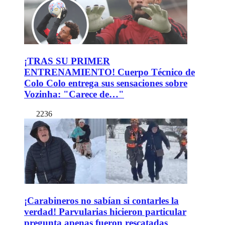
¡TRAS SU PRIMER
ENTRENAMIENTO! Cuerpo Técnico de
Colo Colo entrega sus sensaciones sobre
Vozinha: "Carece de…"
2236
¡Carabineros no sabían si contarles la
verdad! Parvularias hicieron particular
pregunta apenas fueron rescatadas