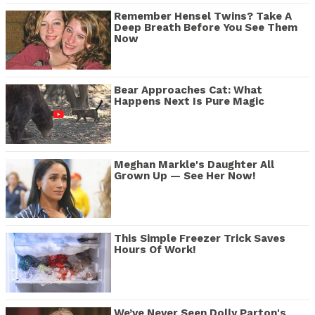
Remember Hensel Twins? Take A
Deep Breath Before You See Them
Now
Bear Approaches Cat: What
Happens Next Is Pure Magic
Meghan Markle's Daughter All
Grown Up — See Her Now!
This Simple Freezer Trick Saves
Hours Of Work!
We’ve Never Seen Dolly Parton's