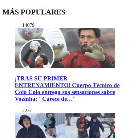
MÁS POPULARES
14079
¡TRAS SU PRIMER
ENTRENAMIENTO! Cuerpo Técnico de
Colo Colo entrega sus sensaciones sobre
Vozinha: "Carece de…"
2231