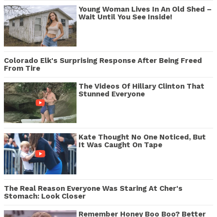
Young Woman Lives In An Old Shed –
Wait Until You See Inside!
Colorado Elk's Surprising Response After Being Freed
From Tire
The Videos Of Hillary Clinton That
Stunned Everyone
Kate Thought No One Noticed, But
It Was Caught On Tape
The Real Reason Everyone Was Staring At Cher's
Stomach: Look Closer
Remember Honey Boo Boo? Better