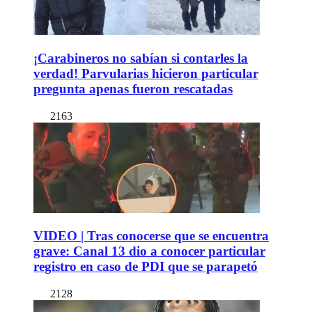
¡Carabineros no sabían si contarles la
verdad! Parvularias hicieron particular
pregunta apenas fueron rescatadas
2163
VIDEO | Tras conocerse que se encuentra
grave: Canal 13 dio a conocer particular
registro en caso de PDI que se parapetó
2128