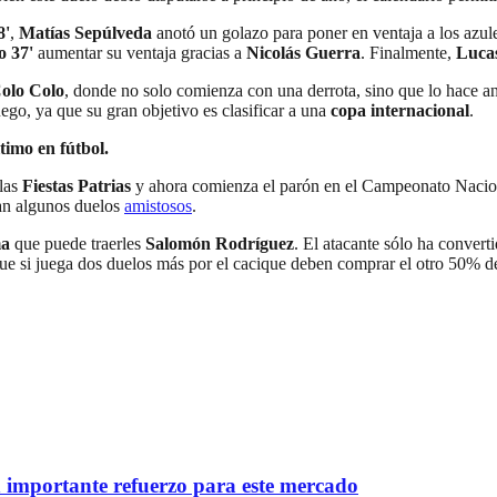
8'
,
Matías Sepúlveda
anotó un golazo para poner en ventaja a los azul
o 37'
aumentar su ventaja gracias a
Nicolás Guerra
. Finalmente,
Luca
olo Colo
, donde no solo comienza con una derrota, sino que lo hace ant
uego, ya que su gran objetivo es clasificar a una
copa internacional
.
timo en fútbol.
 las
Fiestas Patrias
y ahora comienza el parón en el Campeonato Naciona
ran algunos duelos
amistosos
.
ma
que puede traerles
Salomón Rodríguez
. El atacante sólo ha convert
que si juega dos duelos más por el cacique deben comprar el otro 50% d
importante refuerzo para este mercado