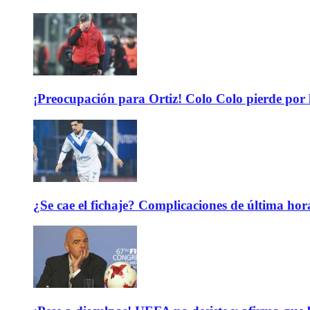
¡Preocupación para Ortiz! Colo Colo pierde por 
¿Se cae el fichaje? Complicaciones de última hor