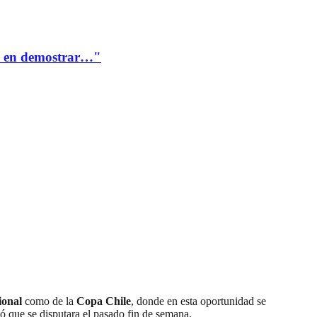
te en demostrar…"
onal
como de la
Copa Chile
, donde en esta oportunidad se
ió que se disputara el pasado fin de semana.