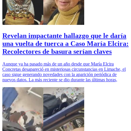
Revelan impactante hallazgo que le daría
una vuelta de tuerca a Caso María Elcira:
Recolectores de basura serían claves
Aunque ya ha pasado más de un año desde que María Elcira
Concretas desapareció en misteriosas circunstancias en Limache, el
caso sigue generando novedades con la aparición periódica de
nuevos datos. La más reciente se dio durante las últimas horas,