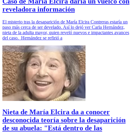
Caso de María Elcira daría un vuelco con
reveladora información
El misterio tras la desaparición de María Elcira Contreras estaría un
paso más cerca de ser develado. Así lo dejó ver Carla Hernández,
nieta de la adulta mayor, quien reveló nuevos e impactantes avances
del caso. Hernández se refirió a
Nieta de María Elcira da a conocer
desconocida teoría sobre la desaparición
de su abuela: "Está dentro de las