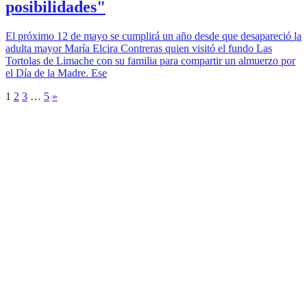
posibilidades"
El próximo 12 de mayo se cumplirá un año desde que desapareció la
adulta mayor María Elcira Contreras quien visitó el fundo Las
Tortolas de Limache con su familia para compartir un almuerzo por
el Día de la Madre. Ese
1
2
3
…
5
»