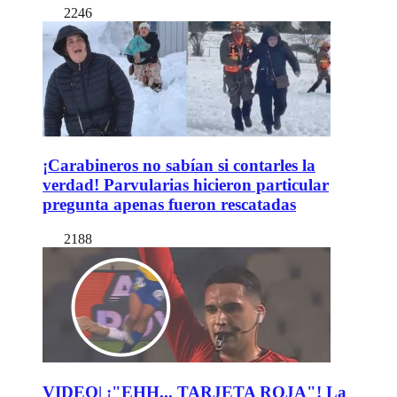
2246
¡Carabineros no sabían si contarles la
verdad! Parvularias hicieron particular
pregunta apenas fueron rescatadas
2188
VIDEO| ¡"EHH... TARJETA ROJA"! La