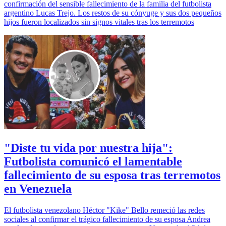
confirmación del sensible fallecimiento de la familia del futbolista
argentino Lucas Trejo. Los restos de su cónyuge y sus dos pequeños
hijos fueron localizados sin signos vitales tras los terremotos
"Diste tu vida por nuestra hija":
Futbolista comunicó el lamentable
fallecimiento de su esposa tras terremotos
en Venezuela
El futbolista venezolano Héctor "Kike" Bello remeció las redes
sociales al confirmar el trágico fallecimiento de su esposa Andrea