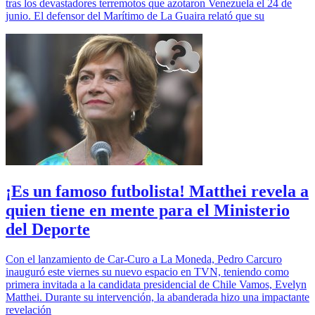
tras los devastadores terremotos que azotaron Venezuela el 24 de
junio. El defensor del Marítimo de La Guaira relató que su
¡Es un famoso futbolista! Matthei revela a
quien tiene en mente para el Ministerio
del Deporte
Con el lanzamiento de Car-Curo a La Moneda, Pedro Carcuro
inauguró este viernes su nuevo espacio en TVN, teniendo como
primera invitada a la candidata presidencial de Chile Vamos, Evelyn
Matthei. Durante su intervención, la abanderada hizo una impactante
revelación