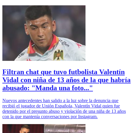
Filtran chat que tuvo futbolista Valentín
Vidal con niña de 13 años de la que habría
abusado: "Manda una foto..."
Nuevos antecedentes han salido a la luz sobre la denuncia que
recibió el jugador de Unión Española, Valentín Vidal quien fue
detenido por el presunto abuso y violación de una niña de 13 años
con la que mantenía conversaciones por Instagram.