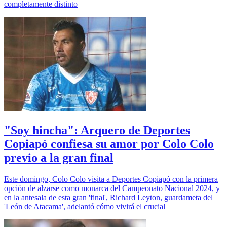
completamente distinto
"Soy hincha": Arquero de Deportes
Copiapó confiesa su amor por Colo Colo
previo a la gran final
Este domingo, Colo Colo visita a Deportes Copiapó con la primera
opción de alzarse como monarca del Campeonato Nacional 2024, y
en la antesala de esta gran 'final', Richard Leyton, guardameta del
'León de Atacama', adelantó cómo vivirá el crucial