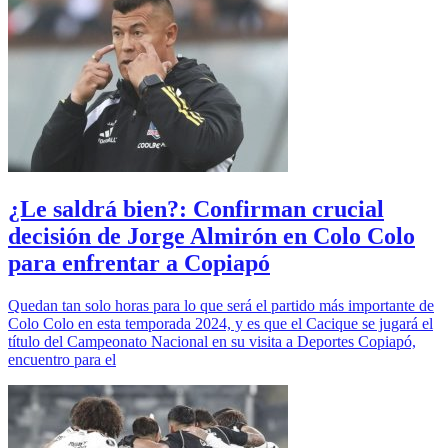
¿Le saldrá bien?: Confirman crucial
decisión de Jorge Almirón en Colo Colo
para enfrentar a Copiapó
Quedan tan solo horas para lo que será el partido más importante de
Colo Colo en esta temporada 2024, y es que el Cacique se jugará el
título del Campeonato Nacional en su visita a Deportes Copiapó,
encuentro para el