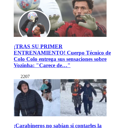
¡TRAS SU PRIMER
ENTRENAMIENTO! Cuerpo Técnico de
Colo Colo entrega sus sensaciones sobre
Vozinha: "Carece de…"
2207
¡Carabineros no sabían si contarles la