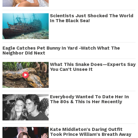
Scientists Just Shocked The World
In The Black Sea!
Eagle Catches Pet Bunny In Yard -Watch What The
Neighbor Did Next
What This Snake Does—Experts Say
You Can't Unsee It
Everybody Wanted To Date Her In
The 80s & This Is Her Recently
Kate Middleton's Daring Outfit
Took Prince William's Breath Away