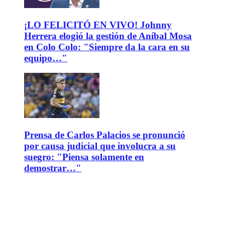
¡LO FELICITÓ EN VIVO! Johnny
Herrera elogió la gestión de Aníbal Mosa
en Colo Colo: "Siempre da la cara en su
equipo…"
Prensa de Carlos Palacios se pronunció
por causa judicial que involucra a su
suegro: "Piensa solamente en
demostrar…"