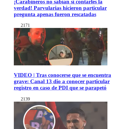
¡Carabineros no sabían si contarles la
verdad! Parvularias hicieron particular
pregunta apenas fueron rescatadas
2171
VIDEO | Tras conocerse que se encuentra
grave: Canal 13 dio a conocer particular
registro en caso de PDI que se parapetó
2139