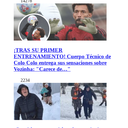
14278
¡TRAS SU PRIMER
ENTRENAMIENTO! Cuerpo Técnico de
Colo Colo entrega sus sensaciones sobre
Vozinha: "Carece de…"
2234