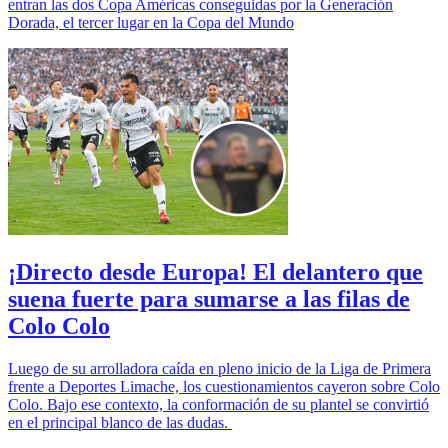
entran las dos Copa Américas conseguidas por la Generación
Dorada, el tercer lugar en la Copa del Mundo
¡Directo desde Europa! El delantero que
suena fuerte para sumarse a las filas de
Colo Colo
Luego de su arrolladora caída en pleno inicio de la Liga de Primera
frente a Deportes Limache, los cuestionamientos cayeron sobre Colo
Colo. Bajo ese contexto, la conformación de su plantel se convirtió
en el principal blanco de las dudas.