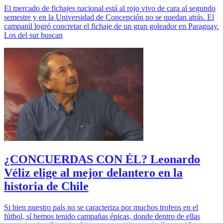
El mercado de fichajes nacional está al rojo vivo de cara al segundo
semestre y en la Universidad de Concepción no se quedan atrás. El
campanil logró concretar el fichaje de un gran goleador en Paraguay.
Los del sur buscan
¿CONCUERDAS CON ÉL? Leonardo
Véliz elige al mejor delantero en la
historia de Chile
Si bien nuestro país no se caracteriza por muchos trofeos en el
fútbol, sí hemos tenido campañas épicas, donde dentro de ellas