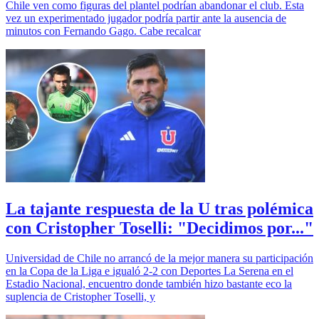
Chile ven como figuras del plantel podrían abandonar el club. Esta
vez un experimentado jugador podría partir ante la ausencia de
minutos con Fernando Gago. Cabe recalcar
La tajante respuesta de la U tras polémica
con Cristopher Toselli: "Decidimos por..."
Universidad de Chile no arrancó de la mejor manera su participación
en la Copa de la Liga e igualó 2-2 con Deportes La Serena en el
Estadio Nacional, encuentro donde también hizo bastante eco la
suplencia de Cristopher Toselli, y