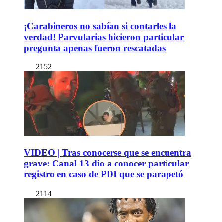
¡Carabineros no sabían si contarles la
verdad! Parvularias hicieron particular
pregunta apenas fueron rescatadas
2152
VIDEO | Tras conocerse que se encuentra
grave: Canal 13 dio a conocer particular
registro en caso de PDI que se parapetó
2114