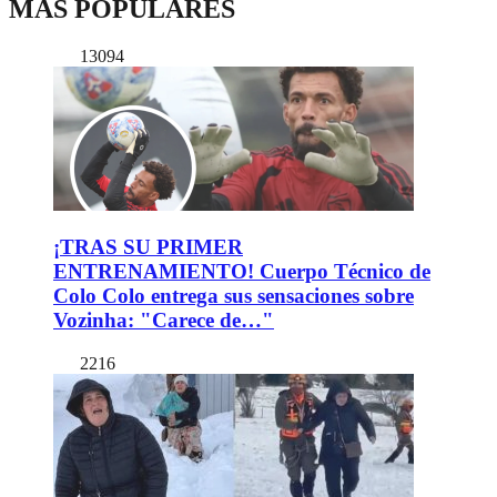
MÁS POPULARES
13094
¡TRAS SU PRIMER
ENTRENAMIENTO! Cuerpo Técnico de
Colo Colo entrega sus sensaciones sobre
Vozinha: "Carece de…"
2216