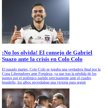
¡No los olvida! El consejo de Gabriel
Suazo ante la crisis en Colo Colo
El pasado martes, Colo Colo se jugaba una verdadera final por la
Copa Libertadores ante Fortaleza, ya que tras la pérdida de los
puntos por el polémico partido precisamente ante el cuadro
brasileño, los albos necesitaban una victoria para seguir