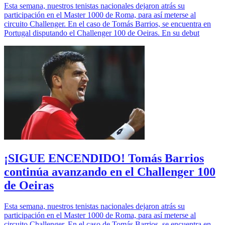
Esta semana, nuestros tenistas nacionales dejaron atrás su
participación en el Master 1000 de Roma, para así meterse al
circuito Challenger. En el caso de Tomás Barrios, se encuentra en
Portugal disputando el Challenger 100 de Oeiras. En su debut
¡SIGUE ENCENDIDO! Tomás Barrios
continúa avanzando en el Challenger 100
de Oeiras
Esta semana, nuestros tenistas nacionales dejaron atrás su
participación en el Master 1000 de Roma, para así meterse al
circuito Challenger. En el caso de Tomás Barrios, se encuentra en