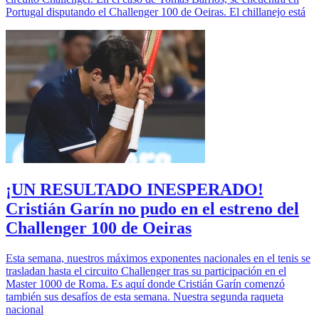
Portugal disputando el Challenger 100 de Oeiras. El chillanejo está
¡UN RESULTADO INESPERADO!
Cristián Garín no pudo en el estreno del
Challenger 100 de Oeiras
Esta semana, nuestros máximos exponentes nacionales en el tenis se
trasladan hasta el circuito Challenger tras su participación en el
Master 1000 de Roma. Es aquí donde Cristián Garín comenzó
también sus desafíos de esta semana. Nuestra segunda raqueta
nacional