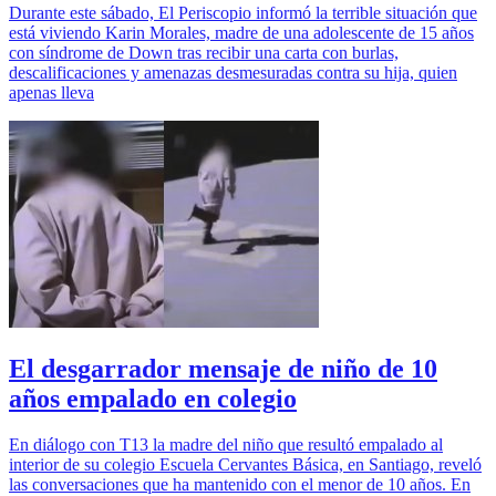
Durante este sábado, El Periscopio informó la terrible situación que
está viviendo Karin Morales, madre de una adolescente de 15 años
con síndrome de Down tras recibir una carta con burlas,
descalificaciones y amenazas desmesuradas contra su hija, quien
apenas lleva
El desgarrador mensaje de niño de 10
años empalado en colegio
En diálogo con T13 la madre del niño que resultó empalado al
interior de su colegio Escuela Cervantes Básica, en Santiago, reveló
las conversaciones que ha mantenido con el menor de 10 años. En