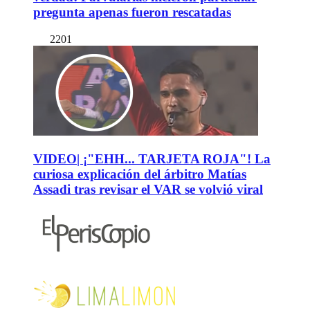
pregunta apenas fueron rescatadas
2201
VIDEO| ¡"EHH... TARJETA ROJA"! La
curiosa explicación del árbitro Matías
Assadi tras revisar el VAR se volvió viral