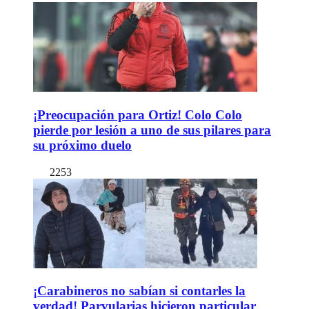
¡Preocupación para Ortiz! Colo Colo
pierde por lesión a uno de sus pilares para
su próximo duelo
2253
¡Carabineros no sabían si contarles la
verdad! Parvularias hicieron particular