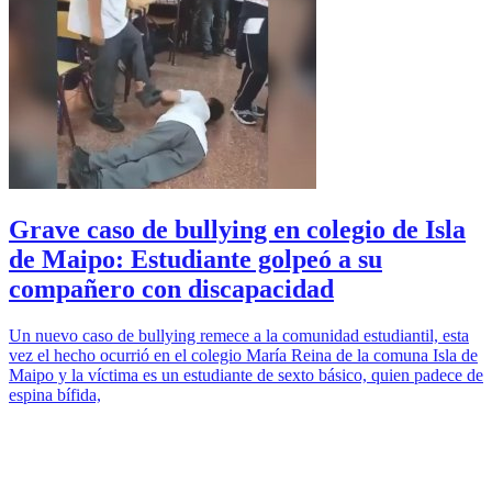
Grave caso de bullying en colegio de Isla
de Maipo: Estudiante golpeó a su
compañero con discapacidad
Un nuevo caso de bullying remece a la comunidad estudiantil, esta
vez el hecho ocurrió en el colegio María Reina de la comuna Isla de
Maipo y la víctima es un estudiante de sexto básico, quien padece de
espina bífida,